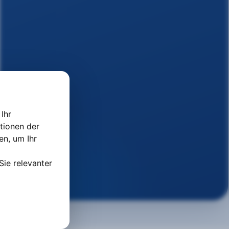
Ihr
tionen der
ten
,
um Ihr
Sie relevanter