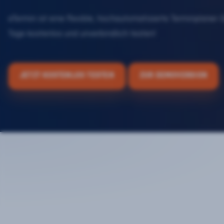
eTermin ist eine flexible, hochautomatisierte Terminplaner-
Tage kostenlos und unverbindlich testen!
JETZT KOSTENLOS TESTEN
ZUR DEMOVERSION