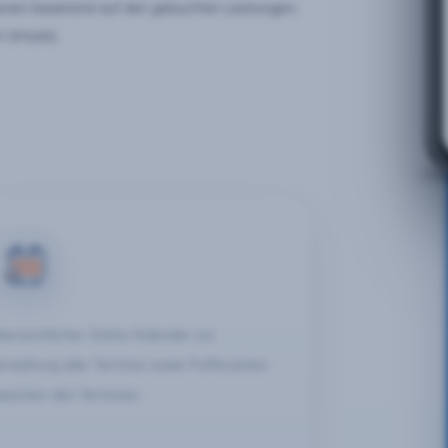
onen basierend auf den gebuchten Leistungen,
en Umsatz.
bersichtlicher Online-Kalender zur
erwaltung aller Termine sowie Pufferzeiten
wischen den Terminen