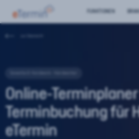
FUNKTIONEN
BRA
zur Übersicht
Gewerbe & Handwerk– Handwerker
Online-Terminplaner
Terminbuchung für 
eTermin