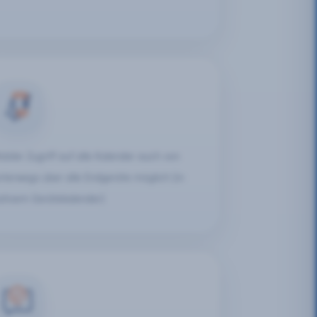
obiler Zugriff auf alle Kalender auch von
nterwegs über alle Endgeräte möglich (in
ativem Gerätekalender)