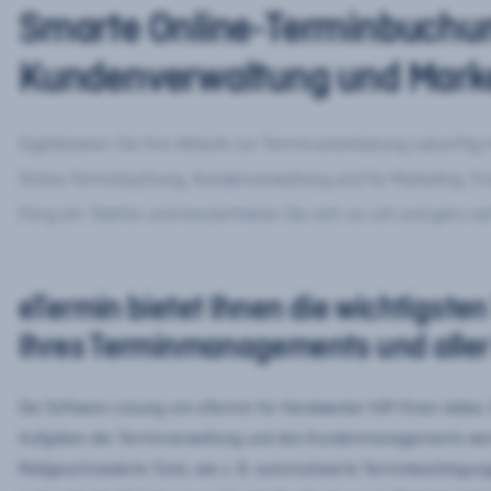
Smarte Online-Terminbuchu
Kundenverwaltung und Marke
Digitalisieren Sie Ihre Abläufe zur Terminvereinbarung zukünfti
Online-Terminbuchung, Kundenverwaltung und für Marketing. Ers
Pong am Telefon und konzentrieren Sie sich so voll und ganz auf
eTermin bietet Ihnen die wichtigsten 
Ihres Terminmanagements und aller
Die Software-Lösung von eTermin für Handwerker hilft Ihnen dabei, I
Aufgaben der Terminverwaltung und des Kundenmanagements werden
Maßgeschneiderte Tools, wie z. B. automatisierte Terminbestätigu