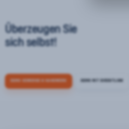
Überzeugen Sie
sich selbst!
DEMO GEWERBE & HANDWERK
DEMO MIT DIREKTLINK