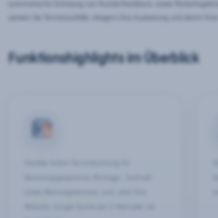
automatische Einholung von Kundenfeedback, sowie Marketingakti
senken Sie Terminausfälle, steigern Ihre Auslastung und damit Ihr
Funktionshighlights im Überblick
Flexible Online-Terminbuchung für
Ü
Beratungsgespräche, Montage-, Aufmaß-
V
sowie Wartungstermine, uvm. über Ihre
z
Website, Google Suche per E-Mail oder via