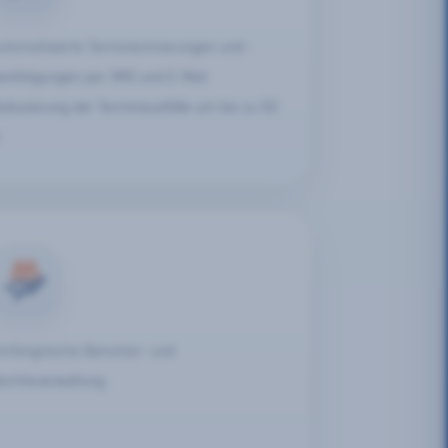
utomatisierte Terminerinnerungen und -
estätigungen per SMS und E-Mail.
eduzierung der Terminausfälle um bis zu 50
mfangreiche Benutzer- und
echteverwaltung