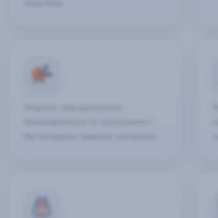
Social Media
Integrierte, zielgruppenbasierte
M
Marketingfunktionen für automatisierte E-
u
Mail-Kampagnen, Newsletter und Aktionen
n