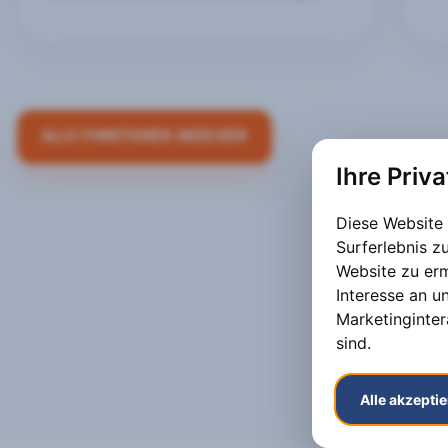
ALLE FUNKTIONEN ANZEIGEN
Ihre Priv
Diese Website
Surferlebnis 
Website zu er
Interesse an u
Marketinginter
sind
.
Alle akzepti