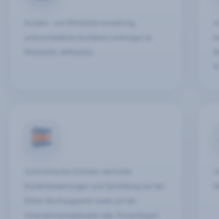
Kunden- und Mitarbeiterverwaltung,
A
unterschiedliche buchbare Leistungen je
b
Mitarbeiter definierbar
R
%
Automatisches Einholen wertvoller
U
Kundenbewertungen und Darstellung auf der
R
Online-Buchungsseite sowie auf der
Unternehmenswebseite oder ProvenExpert