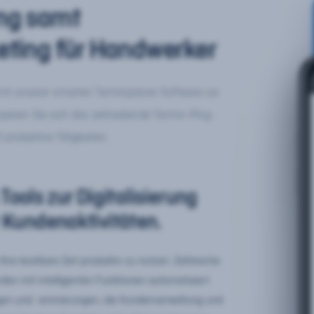
ng samt
ting für Handwerker
g mit unserer smarten Terminplaner-Software zur
paren Sie sich das zeitraubende Termin-Ping-
 produktive Tätigkeiten.
Tools zur Digitalisierung
 Kundenaktivitäten.
hre kostbare Zeit produktiv zu nutzen. Zahlreiche
 mit intelligenten Funktionen automatisiert.
ngen und -erinnerungen, die Kundenverwaltung und