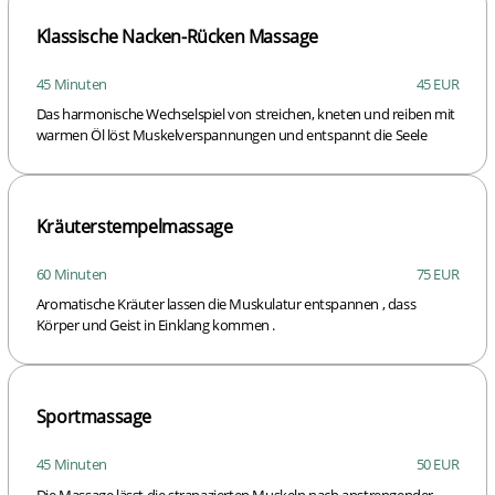
Klassische Nacken-Rücken Massage
45 Minuten
45 EUR
Das harmonische Wechselspiel von streichen, kneten und reiben mit
warmen Öl löst Muskelverspannungen und entspannt die Seele
Kräuterstempelmassage
60 Minuten
75 EUR
Aromatische Kräuter lassen die Muskulatur entspannen , dass
Körper und Geist in Einklang kommen .
Sportmassage
45 Minuten
50 EUR
Die Massage lässt die strapazierten Muskeln nach anstrengender