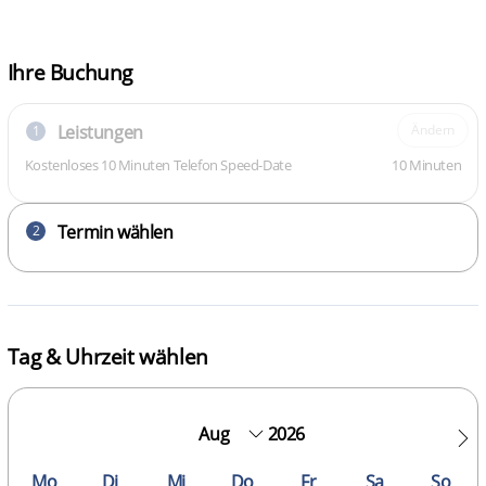
Ihre Buchung
Leistungen
Ändern
1
Kostenloses 10 Minuten Telefon Speed-Date
10 Minuten
Termin wählen
2
Tag & Uhrzeit wählen
2026
Mo
Di
Mi
Do
Fr
Sa
So