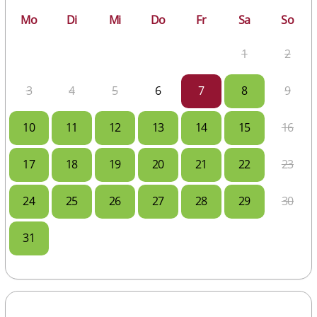
Mo
Di
Mi
Do
Fr
Sa
So
1
2
3
4
5
6
7
8
9
10
11
12
13
14
15
16
17
18
19
20
21
22
23
24
25
26
27
28
29
30
31