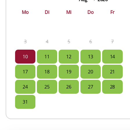
Mo
Di
Mi
Do
Fr
3
4
5
6
7
10
11
12
13
14
17
18
19
20
21
24
25
26
27
28
31