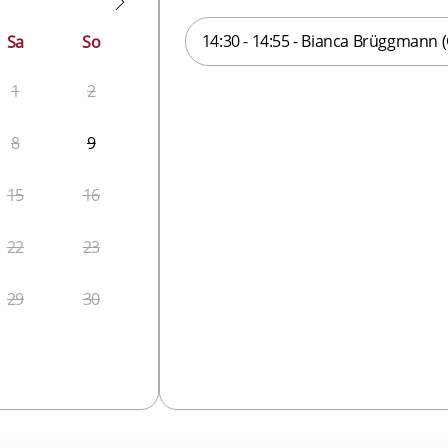
14:30 - 14:55 - Bianca Brüggmann 
Sa
So
1
2
8
9
15
16
22
23
29
30