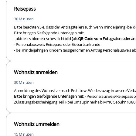
Reisepass
30 Minuten
Bitte beachten Sie, dass der Antragsteller (auch wenn minderjährig) bei
Bitte bringen Sie folgende Unterlagen mit:
- aktuelles biometrisches Lichtbild
(als QR-Code vom Fotografen oder a
- Personalausweis, Reisepass oder Geburtsurkunde
- bei minderjährigen Kindern (ausgenommen Antrag Personalausweis ab.
Wohnsitz anmelden
30 Minuten
Anmeldung des Wohnsitzes nach Erst- bzw. Wiederzuzug in unsere Ver
Bitte bringen Sie folgende Unterlagen mit:
- Personalausweis/Reisepass o
Zulassungsbescheinigung Teil I (bei Umzug innerhalb MYK, Gebühr 10,80 
Wohnsitz ummelden
15 Minuten