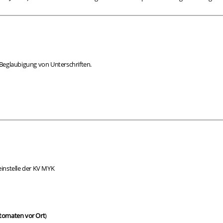
 Beglaubigung von Unterschriften.
einstelle der KV MYK
tomaten vor Ort
)