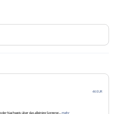
46 EUR
er Nachweis über das alleinige Sorgerec...
mehr