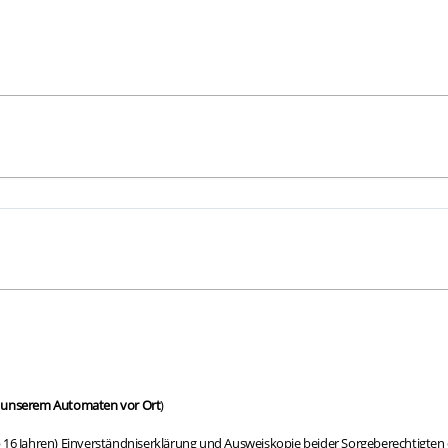
n unserem Automaten vor Ort
)
6 Jahren) Einverständniserklärung und Ausweiskopie beider Sorgeberechtigten od