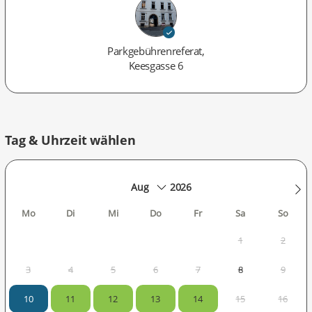
Parkgebührenreferat,
Keesgasse 6
Tag & Uhrzeit wählen
2026
Mo
Di
Mi
Do
Fr
Sa
So
1
2
3
4
5
6
7
8
9
10
11
12
13
14
15
16