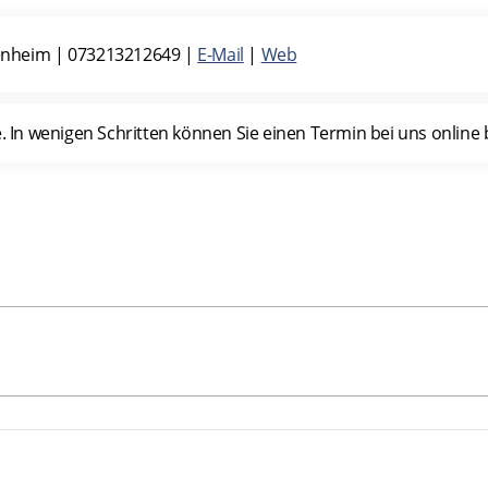
enheim
|
073213212649
|
E-Mail
|
Web
n wenigen Schritten können Sie einen Termin bei uns online b