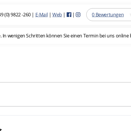
9 (0) 9822 -260
|
E-Mail
|
Web
|
|
0 Bewertungen
n wenigen Schritten können Sie einen Termin bei uns online b
t