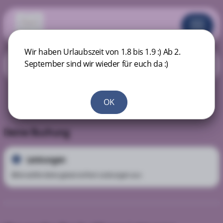
Wir haben Urlaubszeit von 1.8 bis 1.9 :) Ab 2.
Herzlich Willkommen :) ACHTUNG DIE SALTY LOUNGE BEFINDET
September sind wir wieder für euch da :)
SICH IN 64832 BABENHAUEN HESSEN!
OK
Deine Buchung
Leistungen
1
Bitte wähle deine gewünschten Leistungen aus