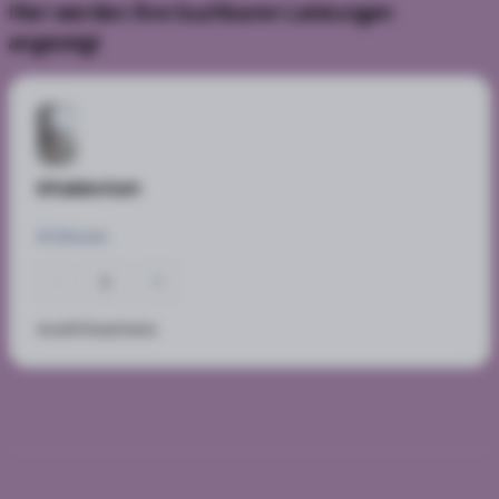
Hier werden Ihre buchbaren Leistungen
angezeigt
Inhalatorium
45 Minuten
-
0
+
Anzahl Erwachsene