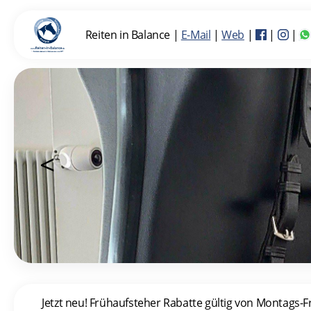
Reiten in Balance
|
E-Mail
|
Web
|
|
|
<
Jetzt neu! Frühaufsteher Rabatte gültig von Montags-F