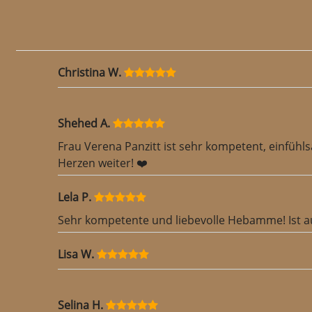
Christina W.
Shehed A.
Frau Verena Panzitt ist sehr kompetent, einfüh
Herzen weiter! ❤️
Lela P.
Sehr kompetente und liebevolle Hebamme! Ist a
Lisa W.
Selina H.