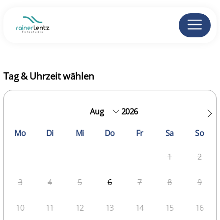
Tag & Uhrzeit wählen
2026
Mo
Di
Mi
Do
Fr
Sa
So
1
2
3
4
5
6
7
8
9
10
11
12
13
14
15
16