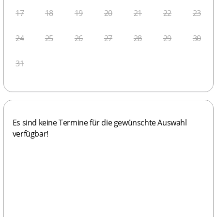
17
18
19
20
21
22
23
24
25
26
27
28
29
30
31
Es sind keine Termine für die gewünschte Auswahl 
verfügbar!