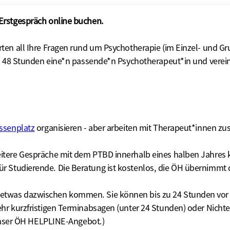
 Erstgespräch online buchen.
rten all Ihre Fragen rund um Psychotherapie (im Einzel- und G
von 48 Stunden eine*n passende*n Psychotherapeut*in und vere
assenplatz
organisieren - aber arbeiten mit Therapeut*innen z
itere Gespräche mit dem PTBD innerhalb eines halben Jahres k
r Studierende. Die Beratung ist kostenlos, die ÖH übernimmt die
etwas dazwischen kommen. Sie können bis zu 24 Stunden vor 
ehr kurzfristigen Terminabsagen (unter 24 Stunden) oder Nicht
r unser ÖH HELPLINE-Angebot.)