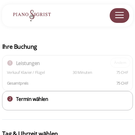
Ihre Buchung
Leistungen
Ändern
1
Verkauf Klavier / Flügel
30 Minuten
75 CHF
Gesamtpreis
75 CHF
Termin wählen
2
Tag & Uhrzeit wählen