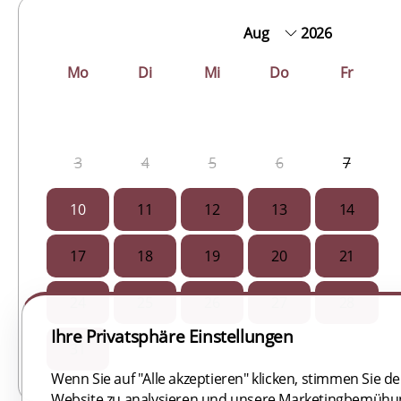
2026
Mo
Di
Mi
Do
Fr
3
4
5
6
7
10
11
12
13
14
17
18
19
20
21
24
25
26
27
28
Ihre Privatsphäre Einstellungen
31
Wenn Sie auf "Alle akzeptieren" klicken, stimmen Sie 
Website zu analysieren und unsere Marketingbemühungen