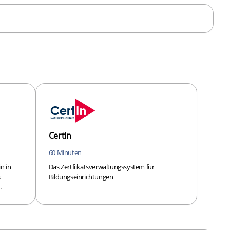
CertIn
60 Minuten
in in
Das Zertfiikatsverwaltungssystem für
s
Bildungseinrichtungen
.