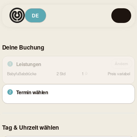
Deine Buchung
Leistungen
1
Ändern
Babyfußabdrücke
2 Std
1
Preis variabel
Termin wählen
2
Tag & Uhrzeit wählen