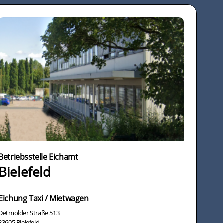
Betriebsstelle Eichamt
Bielefeld
Eichung Taxi / Mietwagen
Detmolder Straße 513
33605 Bielefeld