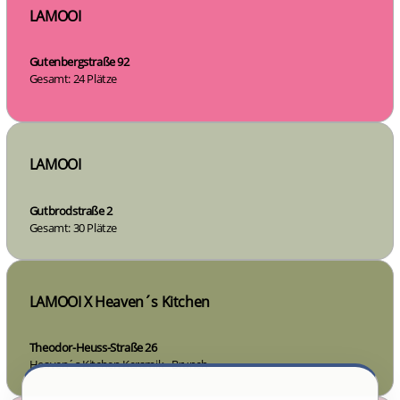
LAMOOI
Gutenbergstraße 92
Gesamt: 24 Plätze
LAMOOI
Gutbrodstraße 2
Gesamt: 30 Plätze
LAMOOI X Heaven´s Kitchen
Theodor-Heuss-Straße 26
Heaven´s Kitchen Keramik - Brunch