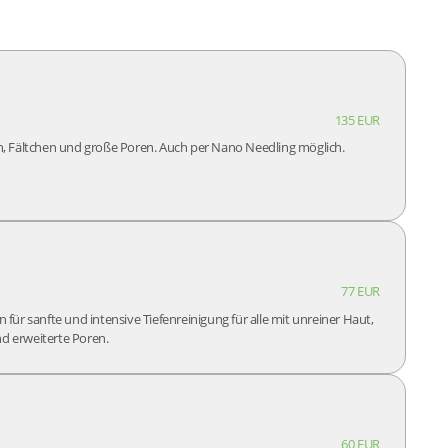
135 EUR
n, Fältchen und große Poren. Auch per Nano Needling möglich.
77 EUR
für sanfte und intensive Tiefenreinigung für alle mit unreiner Haut,
d erweiterte Poren.
60 EUR