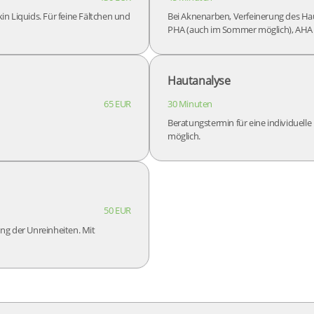
n Liquids. Für feine Fältchen und
Bei Aknenarben, Verfeinerung des Ha
PHA (auch im Sommer möglich), AHA 
Hautanalyse
65 EUR
30 Minuten
Beratungstermin für eine individuelle
möglich.
50 EUR
g der Unreinheiten. Mit