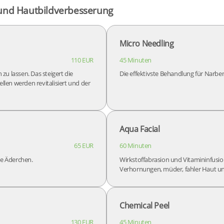
 und Hautbildverbesserung
Micro Needling
110 EUR
45 Minuten
zu lassen. Das steigert die
Die effektivste Behandlung für Narbe
len werden revitalisiert und der
Aqua Facial
65 EUR
60 Minuten
te Äderchen.
Wirkstoffabrasion und Vitamininfusion 
Verhornungen, müder, fahler Haut un
Chemical Peel
130 EUR
45 Minuten