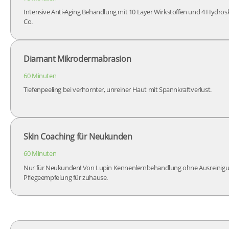
Intensive Anti-Aging Behandlung mit 10 Layer Wirkstoffen und 4 Hydroski
Co.
Diamant Mikrodermabrasion
60 Minuten
Tiefenpeeling bei verhornter, unreiner Haut mit Spannkraftverlust.
Skin Coaching für Neukunden
60 Minuten
Nur für Neukunden! Von Lupin Kennenlernbehandlung ohne Ausreinigun
Pflegeempfelung für zuhause.