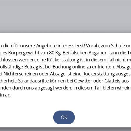
n wenigen Schritten können Sie einen Termin bei uns online b
 Schuhen. Ihr könnt Euch bei uns gerne einen Reithelm leihen, 
u dich für unsere Angebote interessierst! Vorab, zum Schutz u
e etwas früher vor Ort, falls ihr noch Stiefel, Weste oder ähn
males Körpergewicht von 80 Kg. Bei falschen Angaben kann die
3 Jahre, Reitstunden ab 5 Jahren. Mögliche Risiken des Reitsp
hlossen werden, eine Rückerstattung ist in diesem Fall nicht m
ng des Unternehmens ist ausgeschlossen.
ollständige Betrag ist bei Buchung online zu entrichten. Absag
ei Nichterscheinen oder Absage ist eine Rückerstattung ausges
herheit: Strandausritte können bei Gewitter oder Glatteis aus
ünden durch uns abgesagt werden. In diesem Fall bieten wir ei
n an.
OK