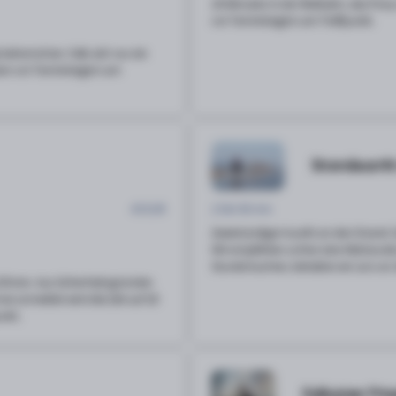
20 Minuten in der Reitbahn, das Pony 
vor Terminbeginn am Treffpunkt.
 beherrschen. Falls sich nur ein
nuten vor Terminbeginn am
Strandausrit
45 EUR
2 Std 45 min
Zweistündiger Ausritt an den Strand. 
Wir empfehlen vorher eine Reitstunde
Stunde buchen, behalten wir uns vor d
 führen. Aus Sicherheitsgründen
mer anmeldet wird die Zeit auf 20
unkt.
Exklusiver Priv