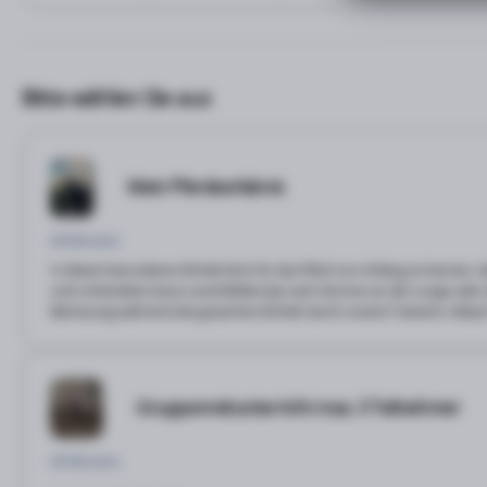
Bitte wählen Sie aus
Mein Pferdeerlebnis
40 Minuten
In dieser besonderen Einheit lernt ihr das Pferd von Anfang an kennen.
und vorbereitet, bevor anschließend je nach Können an der Longe oder se
Betreuung während der gesamten Einheit durch unsere Trainerin, Ablauf:
Gruppenreitunterricht max. 3 Teilnehmer
40 Minuten