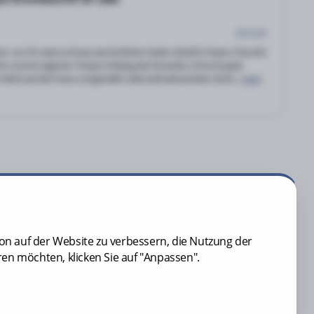
325 EUR
t -nur ihr zwei und euer persönlicher Guide. Ideal für Paare, Freunde
tet in eurem eigenen Tempo entlang des Strandes, ohne Gruppe.
Wind auf der Haut und genießt volle Aufmerksamkeit, Siche...
mehr
ion auf der Website zu verbessern, die Nutzung der
en möchten, klicken Sie auf "Anpassen".