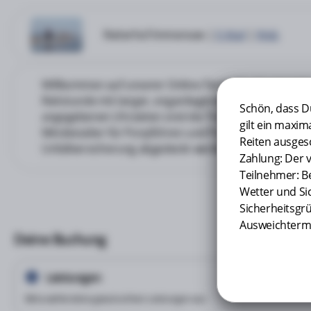
Reiterhof Immensee
|
E-Mail
|
Web
Willkommen auf unserer Online-Terminbuchungsseite. I
Reitstunde mit langer, enganliegender Hose und festen
Schön, dass D
angegebenen Uhrzeiten sind die Treffzeiten. Seid bitt
gilt ein maxi
Mindestalter für Ponyführen und Ponywandern beträgt 
Reiten ausgesc
Unfallversicherung abgedeckt werden. Jegliche Haftu
Zahlung: Der v
Teilnehmer: B
Wetter und Sic
Sicherheitsgr
Ausweichtermi
Deine Buchung
Leistungen
1
Bitte wähle deine gewünschten Leistungen aus