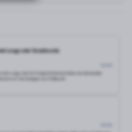
nheit-Longe oder Einzelstunde
45 EUR
n der Longe, oder für Fortgeschrittenere Reiter als individueller
 5 Minuten vor Terminbeginn am Treffpunkt
20 EUR