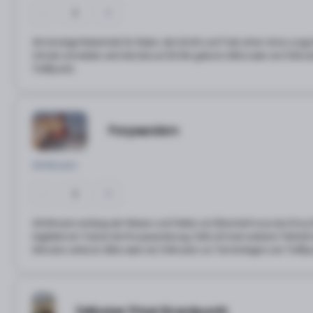
-
0
+
40 minütige Reiteinheit für Reiter, die Schritt und Trab sicher ohne Longe
Schüler anmeldet, wird die Zeit auf 20 Min gekürzt. Bitte seien sie 5 Mi
Treffpunkt.
Ponywandern
40 Minuten
-
0
+
40 Minuten entlang der Wiesen und Felder, ein Elternteil muss das Pony
begleitet ein Trainer die Ponywanderung. Falls sich kein weiterer Teilneh
Minuten verkürzt. Bitte seien sie 5 Minuten vor Terminbeginn am Treffp
Exklusiver Privat-Strandausritt