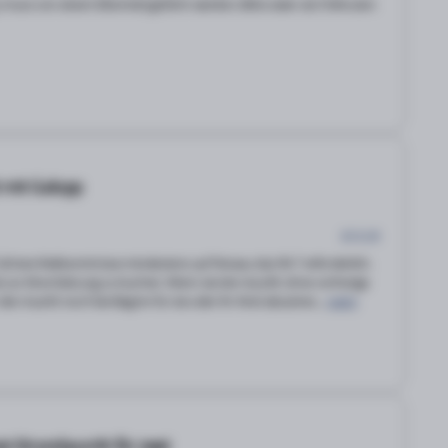
muss von einem Elternteil geführt werden. Bitte seien sie 5 Minuten
t mit Galopp
85 EUR
Sichere Reitkenntnisse mindestens auf Niveau das RA 7 erforderlich.
 zur Einschätzung zu buchen. Wenn sie den Ausritt ohne vorherige
en Ausritt noch bei Beginn für sie oder ihr Kind abzubrec...
mehr
at-Strandausritt für zwei