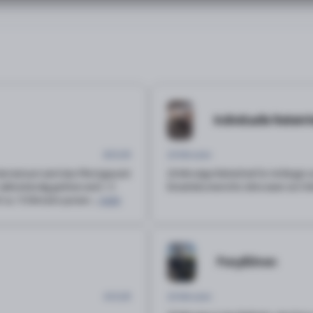
Individuelle Reitei
80 EUR
20 Minuten
 Gemeinsam wird das Pferd geputzt
20 Minutige Reiteinheit für Anfänger a
lbstständig geritten wird. 1:1
Einzelreitunterricht, bitte seien sie
 ca. 15 Minuten putzen ...
mehr
Ponyführen
45 EUR
20 Minuten