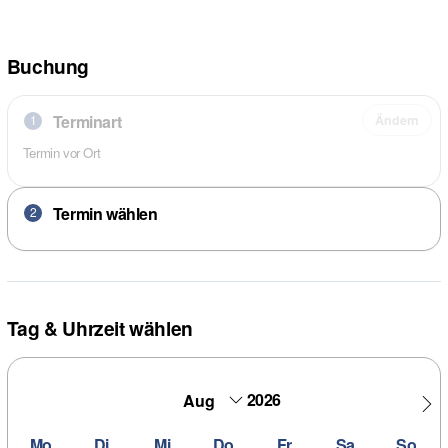
Buchung
Terminart
1
Ändern
Termin vor Ort
Termin wählen
2
Tag & Uhrzeit wählen
2026
Mo
Di
Mi
Do
Fr
Sa
So