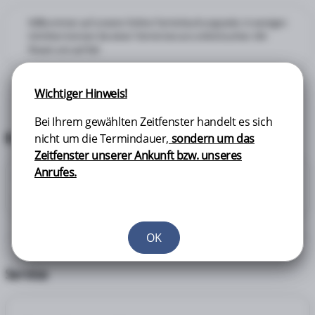
Willkommen auf unserer Online-Terminbuchungsseite. In wenigen
Schritten können Sie einen Termin bei uns online buchen. Wir
freuen uns auf Sie!
Wichtiger Hinweis!
Bei Ihrem gewählten Zeitfenster handelt es sich
Ihre Buchung
nicht um die Termindauer,
sondern um das
Zeitfenster unserer Ankunft bzw. unseres
Anrufes.
Leistungen
1
Bitte wählen Sie Ihre gewünschten Leistungen aus
OK
Service