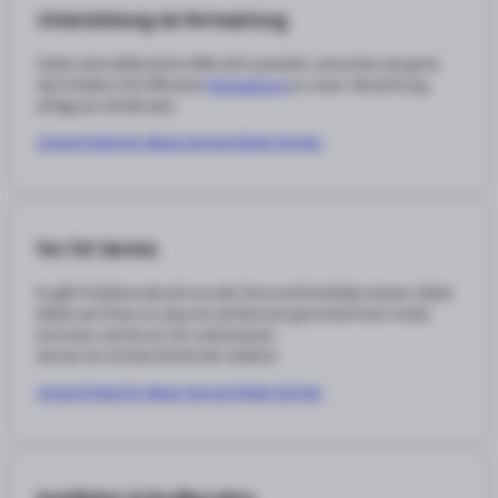
Unterstützung via Fernwartung
Sofern eine telefonische Hilfe nicht ausreicht, versuchen wir gerne
das Problem mit Hilfe einer
Fernwartung
zu Lösen. Abrechnung
erfolgt pro 30 Minuten
Unsere Preise für diesen Service finden Sie hier.
Vor Ort Service
Es gibt Probleme die sich aus der Ferne nicht beheben lassen. Daher
bieten wir Ihnen an, dass wir auf Wunsch gerne bei Ihnen vorbei
kommen und Sie vor Ort unterstützen .
Service Vor Ort (bis 50 KM inkl. Anfahrt)
Unsere Preise für diesen Service finden Sie hier.