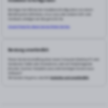
Installation & Konfiguration
Benötigen Sie Hilfe bei der Installation/Konfiguration von einem
Betriebssystem (Windows, Linux usw.) oder anderer Soft- oder
Hardware, erledigen wir dies gerne für Sie.
Unsere Preise für diesen Service finden Sie hier.
Beratung unverbindlich
Planen Sie die Anschaffung eines neuen Computer (Desktop PC oder
Notebook), Tablet oder Smartphone, oder ein Peripheriegeräte
(Drucker, Scanner, Festplatte usw.) oder benötigen Sie eine neue
Software?!
Wir beraten Sie gerne, natürlich
kostenlos und unverbindlich
.