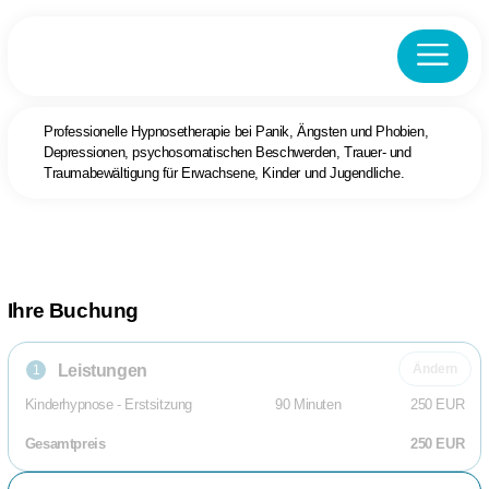
Professionelle Hypnosetherapie bei Panik, Ängsten und Phobien,
Depressionen, psychosomatischen Beschwerden, Trauer- und
Traumabewältigung für Erwachsene, Kinder und Jugendliche.
Ihre Buchung
Leistungen
Ändern
1
Kinderhypnose - Erstsitzung
90 Minuten
250 EUR
Gesamtpreis
250 EUR