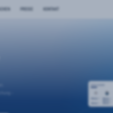
NCHEN
PREISE
KONTAKT
n.
uchung –