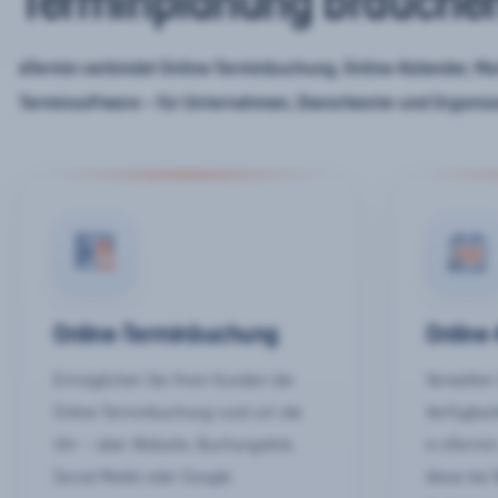
Terminplanung brauche
eTermin verbindet Online-Terminbuchung, Online-Kalender, Mar
Terminsoftware – für Unternehmen, Dienstleister und Organis
Online-Terminbuchung
Online
Ermöglichen Sie Ihren Kunden die
Verwalten 
Online-Terminbuchung rund um die
Verfügbar
Uhr – über Website, Buchungslink,
in eTermin
Social Media oder Google.
diese bei 