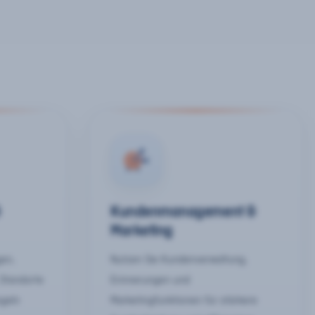
&
Kundenmanagement &
Marketing
gen,
Nutzen Sie Kundenverwaltung,
 Standorte
Erinnerungen und
egeln
Marketingfunktionen für stärkere