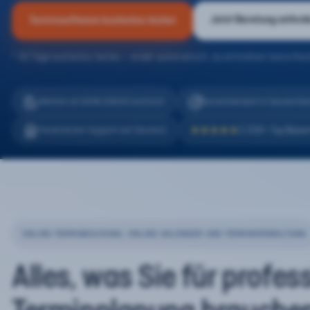
Jetzt Beratung anford
Terminsoftware kostenlos testen
* 30 Tage kostenlos testen – endet automatisch, es entstehen keine Kos
eTermin ist 100% DSGVO konform
Serverstandort in Deutschla
2.200+ Top Bewe
Persönlicher Support auf Deutsch
★★★★★
ONLINE-TERMINBUCHUNG, ONLINE-KALENDER UND TERMINVERWALTUNG
Alles, was Sie für profes