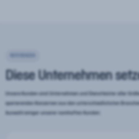
REFERENZEN
Diese Unternehmen setz
Unsere Kunden sind Unternehmen und Dienstleister aller Größe
operierenden Konzernen aus den unterschiedlichsten Branchen
Auswahl einiger unserer namhaften Kunden: