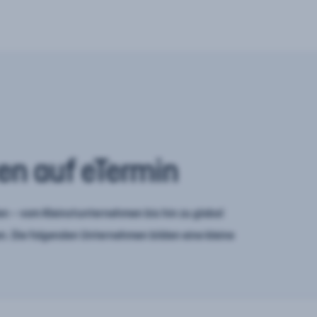
en auf eTermin
n – vom Kleinstunternehmen bis hin zu global
. Die folgenden Unternehmen bilden eine kleine