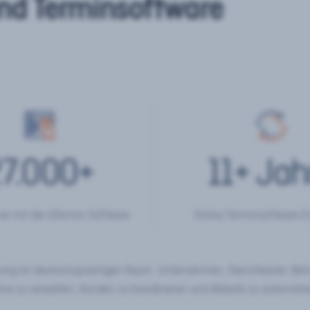
nd Terminsoftware
7.000
+
11
+ Jah
er mit der eTermin Software
Online Terminsoftware E
chung im deutschsprachigen Raum. Unternehmen, Dienstleister, Be
ine zu verwalten, Kunden zu koordinieren und Abläufe zu automatisi