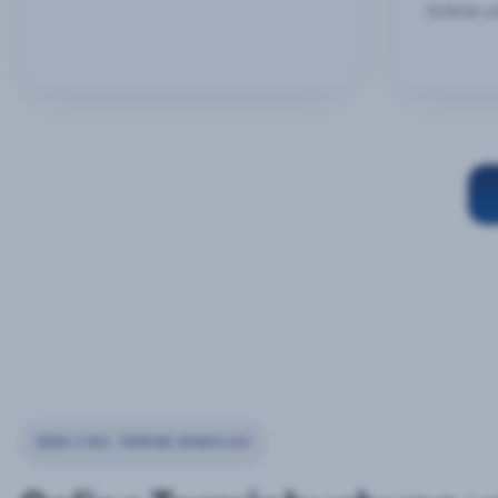
Outlook u
ÜBER 2 MIO. TERMINE MONATLICH