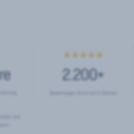
★★★★★
re
2.200
+
rfahrung
Bewertungen Ø 4,9 von 5 Sternen
hörden und
eren.