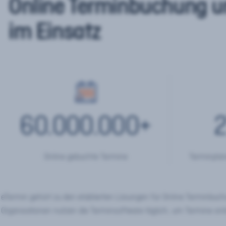
Online Terminbuchung u
im Einsatz
60.000.000
+
2
Online gebuchte Termine
Terminplan
eTermin gehört zu den etablierten Lösungen für Online Terminbu
Organisationen nutzen die Terminsoftware täglich, um Termine onl