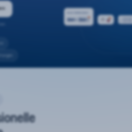
ern
ten.
nd
rtungen
sionelle