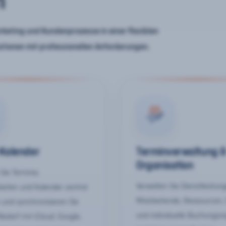
n
keting und Kundenprozesse in einer flexiblen
ationen mit professionellen Anforderungen.
-Kalender
Terminverwaltung 
Organisation
Sie Termine,
Verwalten Sie Dienstleistun
keiten und Kalender zentral
Mitarbeitende, Ressourcen,
 und synchronisieren Sie
und individuelle Buchungsr
Bedarf mit iCloud, Google,