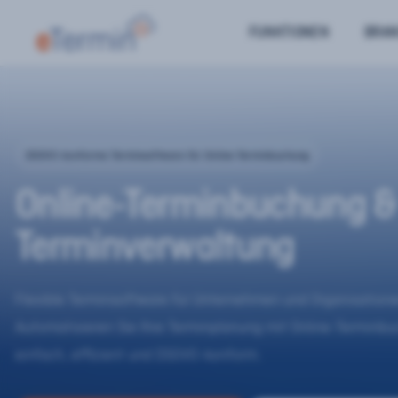
FUNKTIONEN
BRA
DSGVO-konforme Terminsoftware für Online-Terminbuchung
Online-Terminbuchung &
Terminverwaltung
Flexible Terminsoftware für Unternehmen und Organisatione
Automatisieren Sie Ihre Terminplanung mit Online-Terminb
einfach, effizient und DSGVO-konform.