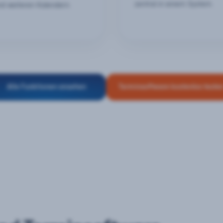
zentral in einem System.
nd weiteren Kalendern.
Alle Funktionen ansehen
Terminsoftware kostenlos teste