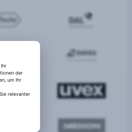
Ihr
tionen der
ten
,
um Ihr
Sie relevanter