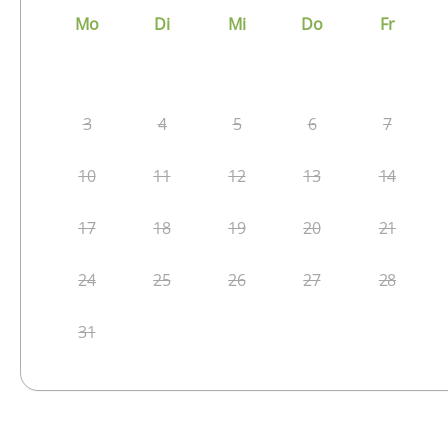
Mo
Di
Mi
Do
Fr
3
4
5
6
7
10
11
12
13
14
17
18
19
20
21
24
25
26
27
28
31