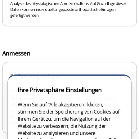
Analyse des physiologischen Abrollverhaltens. Auf Grundlage dieser
Daten können individuell angepasste orthopädische Einlagen
gefertigt werden.
Anmessen
Erstberatung Einlagen
Ihre Privatsphäre Einstellungen
20 Minuten
Sie haben ein Rezept für Einlagen oder möchten sich über die
Wenn Sie auf "Alle akzeptieren" klicken,
Möglichkeiten der Einlagenversorgung informieren? Dann
vereinbaren Sie gerne einen Termin bei uns, um eine ausführliche
stimmen Sie der Speicherung von Cookies auf
Beratung zu erhalten und die weiteren Versorgungsschritte zu
Ihrem Gerät zu, um die Navigation auf der
besprechen.
Website zu verbessern, die Nutzung der
Website zu analysieren und unsere