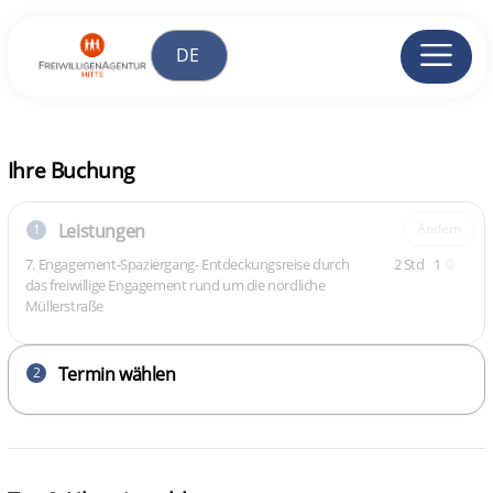
Ihre Buchung
Leistungen
Ändern
1
7. Engagement‑Spaziergang- Entdeckungsreise durch
2 Std
1
das freiwillige Engagement rund um die nördliche
Müllerstraße
Termin wählen
2