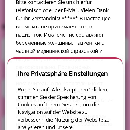
Bitte kontaktieren Sie uns hierfür
telefonisch oder per E-Mail. Vielen Dank
für Ihr Verständnis! ****** В настоящее
Ihre Buchung
время мы не принимаем новых
пациенток. Исключение составляют
беременные женщины, пациентки с
Leistungen
1
частной медицинской страховкой и
Bitte wählen Sie Ihre gewünschten Leistungen aus
пациентки, оплачивающие лечение
самостоятельно. Прием новых
Ihre Privatsphäre Einstellungen
пациенток осуществляется
исключительно по направлению от
Neue Patientinnen
Wenn Sie auf "Alle akzeptieren" klicken,
семейного врача (Hausarzt),
stimmen Sie der Speicherung von
оформленному как случай направления
Cookies auf Ihrem Gerät zu, um die
через семейного врача
Navigation auf der Website zu
(Hausarztvermittlungsfall), с указанием
verbessern, die Nutzung der Website zu
нашего номера BSNR 961096000. После
Stammpatientinnen
analysieren und unsere