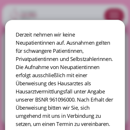
Derzeit nehmen wir keine
Willkommen auf unserer Online-Terminbuchungsseite.
Neupatientinnen auf. Ausnahmen gelten
In wenigen Schritten können Sie einen Termin bei uns
für schwangere Patientinnen,
online buchen. Beachten Sie bitte, das Ihr Termin nur
dann richtig eingebucht wurde, wenn Sie eine
Privatpatientinnen und Selbstzahlerinnen.
Bestätigungs-Email erhalten. Über diese Email haben
Die Aufnahme von Neupatientinnen
Sie dann außerdem die Möglichkeit, Ihren Termin bis
erfolgt ausschließlich mit einer
zu 48 Stunden vorab zu stornieren. Somit können
andere Patientinnen behandelt werden. Die
Überweisung des Hausarztes als
Terminvereinbarung ist verbindlich! Wird ein
Hausarztvermittlungsfall unter Angabe
vereinbarter Arzttermin von Ihnen nicht
unserer BSNR 961096000. Nach Erhalt der
wahrgenommen und nicht abgesagt, behalten wir uns
vor, Ihnen ein Ausfallshonorar für den reservierten
Überweisung bitten wir Sie, sich
Termin in Rechnung zu stellen. Wir bitten um Ihr
umgehend mit uns in Verbindung zu
Verständnis!
setzen, um einen Termin zu vereinbaren.