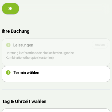
Ihre Buchung
Leistungen
Ändern
1
Beratung kieferorthopädische kieferchirurgische
Kombinationstherapie (kostenlos)
Termin wählen
2
Tag & Uhrzeit wählen