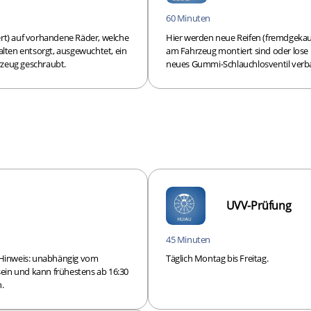
60 Minuten
rt) auf vorhandene Räder, welche
Hier werden neue Reifen (fremdgekau
lten entsorgt, ausgewuchtet, ein
am Fahrzeug montiert sind oder lose 
zeug geschraubt.
neues Gummi-Schlauchlosventil verb
UVV-Prüfung
45 Minuten
 Hinweis: unabhängig vom
Täglich Montag bis Freitag.
sein und kann frühestens ab 16:30
.