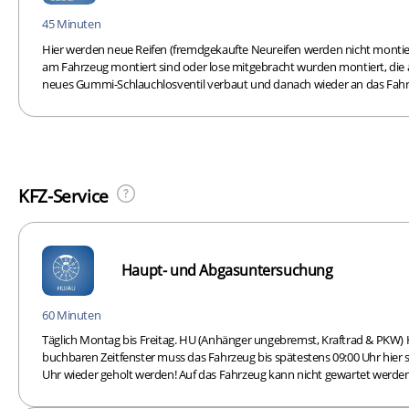
45 Minuten
Hier werden neue Reifen (fremdgekaufte Neureifen werden nicht montie
am Fahrzeug montiert sind oder lose mitgebracht wurden montiert, die a
neues Gummi-Schlauchlosventil verbaut und danach wieder an das Fahr
KFZ-Service
Haupt- und Abgasuntersuchung
60 Minuten
Täglich Montag bis Freitag. HU (Anhänger ungebremst, Kraftrad & PKW)
buchbaren Zeitfenster muss das Fahrzeug bis spätestens 09:00 Uhr hier 
Uhr wieder geholt werden! Auf das Fahrzeug kann nicht gewartet werden