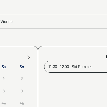
Sa
So
11:30 - 12:00 - Siri Pommer
1
2
8
9
15
16