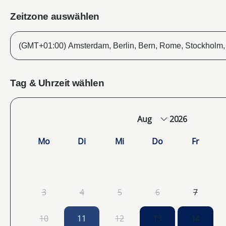
Zeitzone auswählen
Tag & Uhrzeit wählen
2026
Mo
Di
Mi
Do
Fr
3
4
5
6
7
10
11
12
13
14