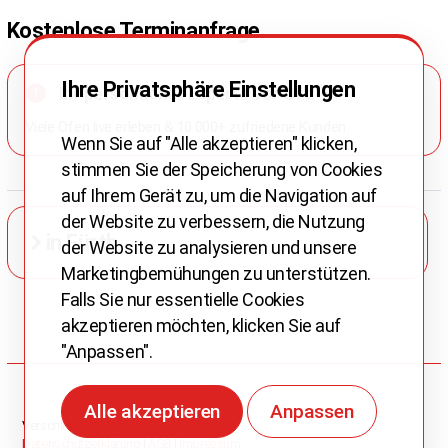
Kostenlose Terminanfrage
Ihre Privatsphäre Einstellungen
Ihr persönlicher Experte vor Ort:
1
Viele Öfen live erleben & 10.000+ zufriedene Kunden.
Wenn Sie auf "Alle akzeptieren" klicken,
stimmen Sie der Speicherung von Cookies
auf Ihrem Gerät zu, um die Navigation auf
der Website zu verbessern, die Nutzung
in Fürth
der Website zu analysieren und unsere
Marketingbemühungen zu unterstützen.
Falls Sie nur essentielle Cookies
akzeptieren möchten, klicken Sie auf
"Anpassen".
Alle akzeptieren
Anpassen
Verschlüsselte Datenübertragung
Datenschutzerklärung
|
AGB
|
Impressum