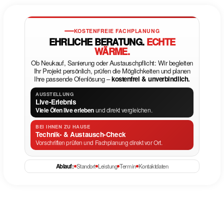
KOSTENFREIE FACHPLANUNG
EHRLICHE BERATUNG.
ECHTE
WÄRME.
Ob Neukauf, Sanierung oder Austauschpflicht: Wir begleiten
Ihr Projekt persönlich, prüfen die Möglichkeiten und planen
Ihre passende Ofenlösung –
kostenfrei & unverbindlich.
AUSSTELLUNG
Live-Erlebnis
Viele Öfen live erleben
und direkt vergleichen.
BEI IHNEN ZU HAUSE
Technik- & Austausch-Check
Vorschriften prüfen und Fachplanung direkt vor Ort.
Ablauf:
Standort
Leistung
Termin
Kontaktdaten