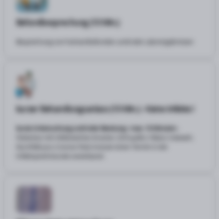
Befundbesprechung
(10 Min.)
Besprechung von Facharztbefunden und/oder Laborergebnissen
kurzer Behandlungsanlass
(10 Min.)
-
Keine Infekte !
kurze Untersuchung und/oder Beratung - max. 10 Minuten
-
Patienten mit Infektzeichen (Husten, Schnupfen, Fieber, Halsweh,
Durchfall, pos. Corona-Test) müssen einen Termin in der
Infektsprechstunde vereinbaren