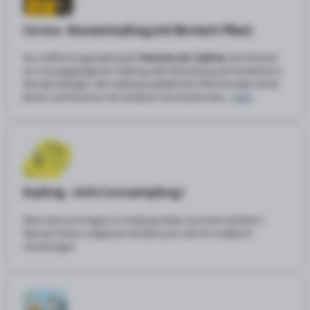
Corona - Boosterimpfung (mit Biontech-Pfizer)
Nur Auffrischungsimpfung für
Personen ab 12 Jahren
. Der Abstand
zur vorausgegangenen Impfung oder Erkrankung soll mindestens 6
Monate betragen. Die Impfung empfiehlt die STIKO für Jeden ab 60
Jahren und Personen mit schweren chronischen Erkr...
mehr
Impfung - nicht Coronaimpfung !
Wenn Sie noch Fragen zur Impfung haben, kommen Sie bitte 5
Minuten früher. Vergessen Sie bitte auch nicht Ihr Impfbuch
mitzubringen.