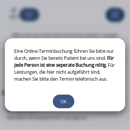
Willkommen auf unserer Online-Terminbuchungsseite. In wenigen
Sie
Schritten können Sie einen Termin bei uns online buchen.
erhalten eine Buchungsbestätigung per e-mail.
Eine Online-Terminbuchung führen Sie bitte nur
Bitte kontrolieren Sie auch Ihren Spam-Ordner.
durch, wenn Sie bereits Patient bei uns sind.
Für
jede Person ist eine seperate Buchung nötig.
Für
Leistungen, die hier nicht aufgeführt sind,
machen Sie bitte den Termin telefonisch aus.
Ihre Buchung
OK
Leistungen
1
Bitte wählen Sie Ihre gewünschten Leistungen aus