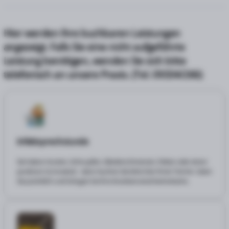
Hier werden Ihre buchbaren Leistungen
angezeigt. Falls Sie eine nicht aufgeführte
Leistung benötigen, wenden Sie sich bitte
telefonisch an unsere Praxis. (Tel. 09334/266)
Infektsprechstunde
Sie haben Husten, Schnupfen, Gliederschmerzen, Fieber oder einen
positiven Coronatest - dann buchen Sie bitte hier Ihren Termin. Seien
Sie pünktlich und bringen Sie Ihre Krankenversichertenkarte.