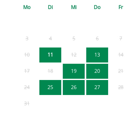
Mo
Di
Mi
Do
Fr
3
4
5
6
7
10
11
12
13
14
17
18
19
20
21
24
25
26
27
28
31