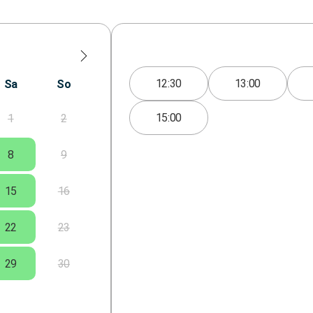
12:30
13:00
Sa
So
15:00
1
2
8
9
15
16
22
23
29
30