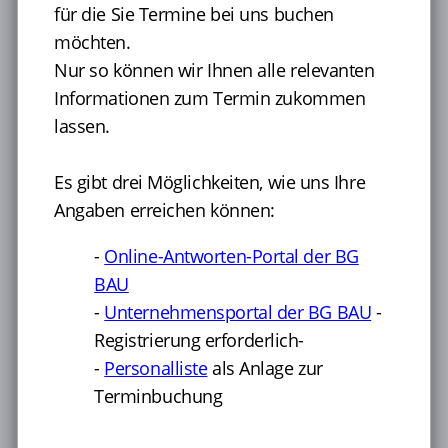
ergeben sich aus der Gefährdungsbeurteilung Ihres
für die Sie Termine bei uns buchen
Unternehmens.
möchten.
Nur so können wir Ihnen alle relevanten
Nähere Hinweise zu Anlässen für arbeitsmedizinische
Vorsorge finden Sie in unseren
Gefährdungsprofilen
.
Informationen zum Termin zukommen
lassen.
So funktioniert die Terminbuchung:
1. Gewünschte Leistungen wählen
Es gibt drei Möglichkeiten, wie uns Ihre
2. Eine Terminoption wählen
3. Erforderliche Daten eingeben und Termin
Angaben erreichen können:
verbindlich buchen
4. Sie erhalten im Anschluss eine
-
Online-Antworten-Portal der BG
Buchungsbestätigung mit allen Angaben per E-
BAU
Mail
-
Unternehmensportal der BG BAU
-
Damit wir Ihnen einen passenden Termin anbieten
Registrierung erforderlich-
können, benötigen wir
aktuelle Angaben zu Ihrem
-
Personalliste
als Anlage zur
Unternehmen
sowie die
Kontaktdaten der
Terminbuchung
Beschäftigten
, für die Sie Termine bei uns buchen
möchten.