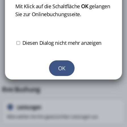
Es gibt drei Möglichkeiten, wie uns Ihre Angaben
Mit Klick auf die Schaltfläche
OK
gelangen
erreichen können:
Sie zur Onlinebuchungsseite.
-
Online-Antworten-Portal der BG BAU
-
Unternehmensportal der BG BAU
-Registrierung
erforderlich-
-
Personalliste
als Anlage zur Terminbuchung
Diesen Dialog nicht mehr anzeigen
Bei Fragen helfen wir Ihnen gerne telefonisch weiter.
OK
Ihre Buchung
Leistungen
1
Bitte wählen Sie Ihre gewünschten Leistungen aus