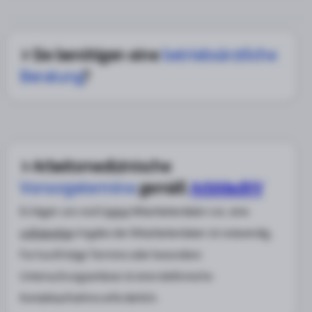
Sie benötigen eine
betriebsärztliche
Beratung
?
Arbeitsmedizinische
Vorsorgetermine
gemäß
ArbMedVV
Es liegen uns noch
keine
Mitarbeiterdaten vor, eine
vollständige
Angabe der Mitarbeiterdaten ist notwendig.
Für kurzfristige Termine oder besondere
Untersuchungsanlässe ist eine telefonische
Kontaktaufnahme erforderlich.