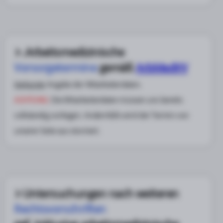
.Arbeitsmedizinische
Vorsorgetermine
gemäß
ArbMedVV
Verkürzte
Angabe der Mitarbeiterdaten.
ACHTUNG:
Die Mitarbeiterdaten müssen uns bereits
vollständig vorliegen. Andernfalls wird der Termin von
unserer Seite aus storniert.
Untersuchungen nach weiteren
Rechtsvorschriften