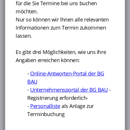
ergeben sich aus der Gefährdungsbeurteilung Ihres
für die Sie Termine bei uns buchen
Unternehmens.
möchten.
Nur so können wir Ihnen alle relevanten
Nähere Hinweise zu Anlässen für arbeitsmedizinische
Vorsorge finden Sie in unseren
Gefährdungsprofilen
.
Informationen zum Termin zukommen
lassen.
So funktioniert die Terminbuchung:
1. Gewünschte Leistungen wählen
Es gibt drei Möglichkeiten, wie uns Ihre
2. Eine Terminoption wählen
Angaben erreichen können:
3. Erforderliche Daten eingeben und Termin
verbindlich buchen
4. Sie erhalten im Anschluss eine
-
Online-Antworten-Portal der BG
Buchungsbestätigung mit allen Angaben per E-
BAU
Mail
-
Unternehmensportal der BG BAU
-
Registrierung erforderlich-
Damit wir Ihnen einen passenden Termin anbieten
können, benötigen wir
aktuelle Angaben zu Ihrem
-
Personalliste
als Anlage zur
Unternehmen
sowie die
Kontaktdaten der
Terminbuchung
Beschäftigten
, für die Sie Termine bei uns buchen
möchten.