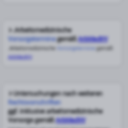
.Arbeitsmedizinische
Vorsorgetermine
gemäß
ArbMedVV
.Arbeitsmedizinische
Vorsorgetermine
gemäß
ArbMedVV
Untersuchungen nach weiteren
Rechtsvorschriften
ggf. inklusive arbeitsmedizinische
Vorsorge gemäß
ArbMedVV