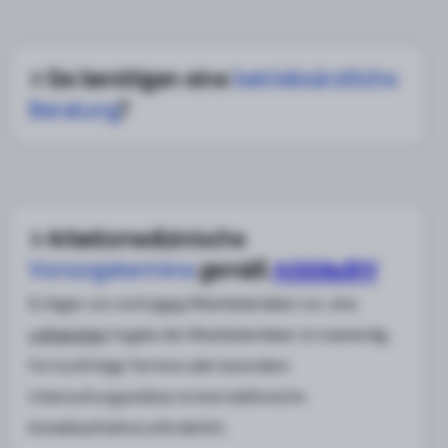
Sie benötigen eine
betriebsärztliche
Beratung
?
Arbeitsmedizinische
Vorsorgetermine
gemäß
ArbMedVV
Es liegen uns noch
keine
Mitarbeiterdaten vor, eine
vollständige
Angabe der Mitarbeiterdaten ist notwendig.
Für kurzfristige Termine oder besondere
Untersuchungsanlässe ist eine telefonische
Kontaktaufnahme erforderlich.