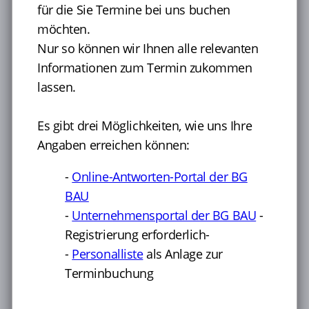
ergeben sich aus der Gefährdungsbeurteilung Ihres
für die Sie Termine bei uns buchen
Unternehmens.
möchten.
Nur so können wir Ihnen alle relevanten
Nähere Hinweise zu Anlässen für arbeitsmedizinische
Vorsorge finden Sie in unseren
Gefährdungsprofilen
.
Informationen zum Termin zukommen
lassen.
So funktioniert die Terminbuchung:
1. Gewünschte Leistungen wählen
Es gibt drei Möglichkeiten, wie uns Ihre
2. Eine Terminoption wählen
3. Erforderliche Daten eingeben und Termin
Angaben erreichen können:
verbindlich buchen
4. Sie erhalten im Anschluss eine
-
Online-Antworten-Portal der BG
Buchungsbestätigung mit allen Angaben per E-
BAU
Mail
-
Unternehmensportal der BG BAU
-
Damit wir Ihnen einen passenden Termin anbieten
Registrierung erforderlich-
können, benötigen wir
aktuelle Angaben zu Ihrem
-
Personalliste
als Anlage zur
Unternehmen
sowie die
Kontaktdaten der
Terminbuchung
Beschäftigten
, für die Sie Termine bei uns buchen
möchten.