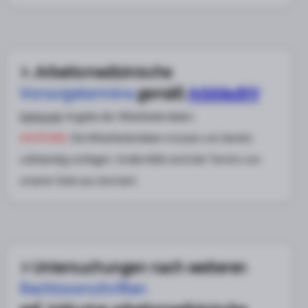
.Arbeitsmedizinische
Vorsorgetermine
gemäß
ArbMedVV
Verkürzte
Angabe der Mitarbeiterdaten.
ACHTUNG:
Die Mitarbeiterdaten müssen uns bereits
vollständig vorliegen. Andernfalls wird der Termin von
unserer Seite aus storniert.
Untersuchungen nach weiteren
Rechtsvorschriften