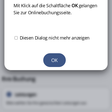
Es gibt drei Möglichkeiten, wie uns Ihre Angaben
Mit Klick auf die Schaltfläche
OK
gelangen
erreichen können:
Sie zur Onlinebuchungsseite.
-
Online-Antworten-Portal der BG BAU
-
Unternehmensportal der BG BAU
-Registrierung
erforderlich-
-
Personalliste
als Anlage zur Terminbuchung
Diesen Dialog nicht mehr anzeigen
Bei Fragen helfen wir Ihnen gerne telefonisch weiter.
OK
Ihre Buchung
Leistungen
1
Bitte wählen Sie Ihre gewünschten Leistungen aus