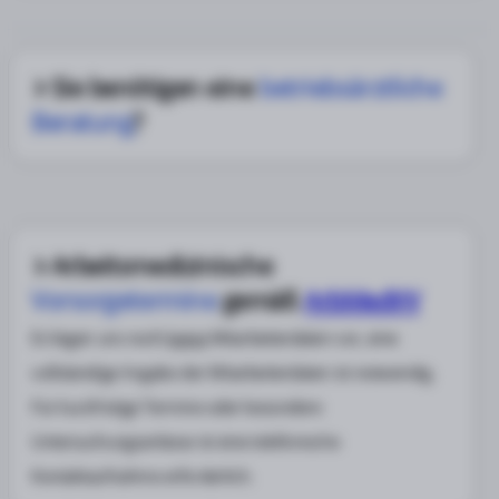
Sie benötigen eine
betriebsärztliche
Beratung
?
Arbeitsmedizinische
Vorsorgetermine
gemäß
ArbMedVV
Es liegen uns noch
keine
Mitarbeiterdaten vor, eine
vollständige Angabe der Mitarbeiterdaten ist notwendig.
Für kurzfristige Termine oder besondere
Untersuchungsanlässe ist eine telefonische
Kontaktaufnahme erforderlich.