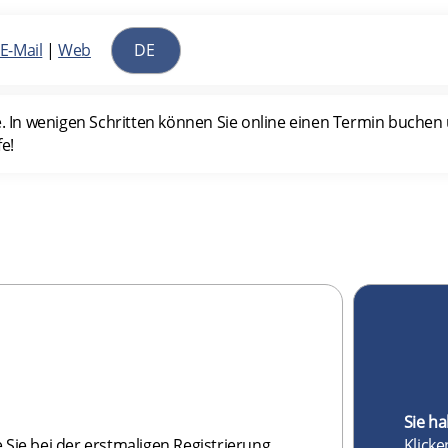
E-Mail
|
Web
In wenigen Schritten können Sie online einen Termin buchen u
fe!
Sie h
 Sie bei der erstmaligen Registrierung
Klicke