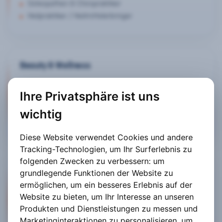
Osteopathen & Chiropraktiker
Heilpraktiker / Heilmittelerbringer
Beauty & Wellness
Friseur
Ihre Privatsphäre ist uns
Kosmetikstudio
Massage & Wellness
wichtig
Nagelstudio
Diese Website verwendet Cookies und andere
Tracking-Technologien, um Ihr Surferlebnis zu
folgenden Zwecken zu verbessern:
um
Beratung
grundlegende Funktionen der Website zu
ermöglichen
,
um ein besseres Erlebnis auf der
Unternehmensberatung
Website zu bieten
,
um Ihr Interesse an unseren
Finanzdienstleistungen
Produkten und Dienstleistungen zu messen und
Rechtsanwalt / Kanzlei
Marketinginteraktionen zu personalisieren
,
um