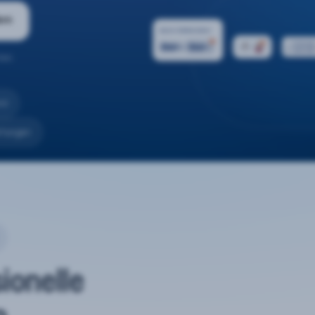
ern
ten.
nd
rtungen
sionelle