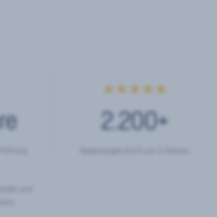
★★★★★
re
2.200
+
rfahrung
Bewertungen Ø 4,9 von 5 Sternen
hörden und
eren.