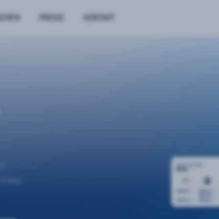
NCHEN
PREISE
KONTAKT
n.
uchung –