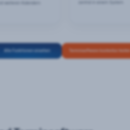
zentral in einem System.
nd weiteren Kalendern.
Alle Funktionen ansehen
Terminsoftware kostenlos teste