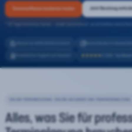
Jetzt Beratung anford
Terminsoftware kostenlos testen
* 30 Tage kostenlos testen – endet automatisch, es entstehen keine Kos
eTermin ist 100% DSGVO konform
Serverstandort in Deutschla
2.200+ Top Bewe
Persönlicher Support auf Deutsch
★★★★★
ONLINE-TERMINBUCHUNG, ONLINE-KALENDER UND TERMINVERWALTUNG
Alles, was Sie für profes