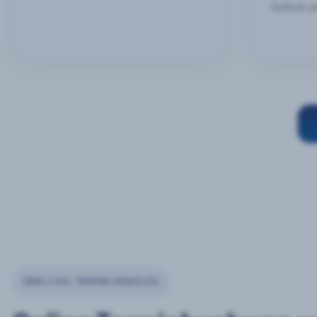
Outlook u
ÜBER 2 MIO. TERMINE MONATLICH