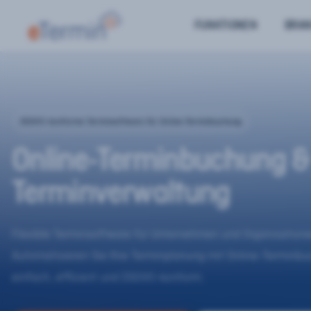
FUNKTIONEN
BRA
DSGVO-konforme Terminsoftware für Online-Terminbuchung
Online-Terminbuchung &
Terminverwaltung
Flexible Terminsoftware für Unternehmen und Organisatione
Automatisieren Sie Ihre Terminplanung mit Online-Terminb
einfach, effizient und DSGVO-konform.