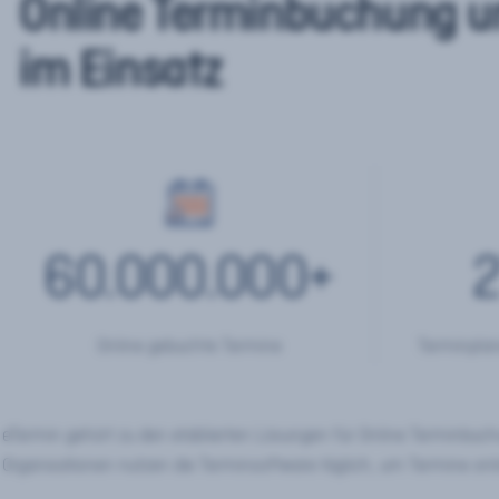
Online Terminbuchung u
im Einsatz
60.000.000
+
2
Online gebuchte Termine
Terminplan
eTermin gehört zu den etablierten Lösungen für Online Terminbu
Organisationen nutzen die Terminsoftware täglich, um Termine onl