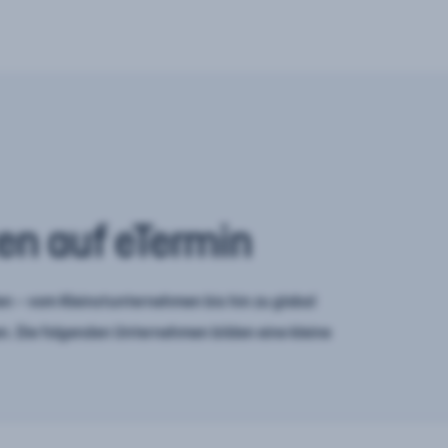
en auf eTermin
n – vom Kleinstunternehmen bis hin zu global
. Die folgenden Unternehmen bilden eine kleine