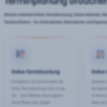
Terminplanung brauche
eTermin verbindet Online-Terminbuchung, Online-Kalender, Mar
Terminsoftware – für Unternehmen, Dienstleister und Organis
Online-Terminbuchung
Online
Ermöglichen Sie Ihren Kunden die
Verwalten 
Online-Terminbuchung rund um die
Verfügbar
Uhr – über Website, Buchungslink,
in eTermin
Social Media oder Google.
diese bei 