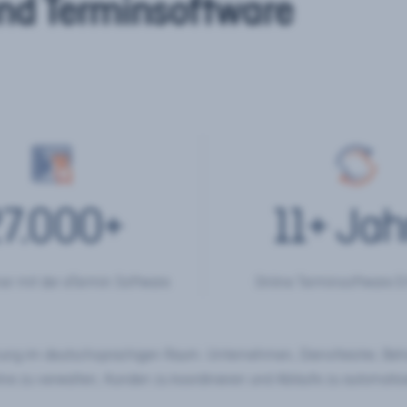
nd Terminsoftware
7.000
+
11
+ Jah
er mit der eTermin Software
Online Terminsoftware E
chung im deutschsprachigen Raum. Unternehmen, Dienstleister, Be
ine zu verwalten, Kunden zu koordinieren und Abläufe zu automatisi