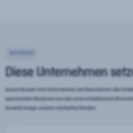
REFERENZEN
Diese Unternehmen setz
Unsere Kunden sind Unternehmen und Dienstleister aller Größe
operierenden Konzernen aus den unterschiedlichsten Branchen
Auswahl einiger unserer namhaften Kunden: