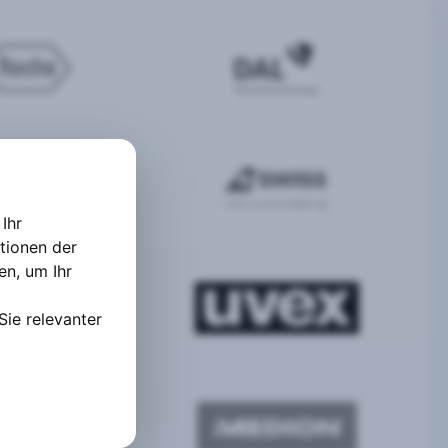
Ihr
tionen der
ten
,
um Ihr
Sie relevanter