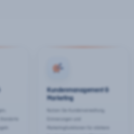
&
Kundenmanagement &
Marketing
gen,
Nutzen Sie Kundenverwaltung,
 Standorte
Erinnerungen und
egeln
Marketingfunktionen für stärkere