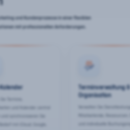
n
keting und Kundenprozesse in einer flexiblen
ationen mit professionellen Anforderungen.
-Kalender
Terminverwaltung 
Organisation
Sie Termine,
Verwalten Sie Dienstleistun
keiten und Kalender zentral
Mitarbeitende, Ressourcen,
 und synchronisieren Sie
und individuelle Buchungsr
Bedarf mit iCloud, Google,