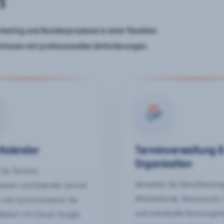
n
keting und Kundenprozesse in einer flexiblen
ationen mit professionellen Anforderungen.
-Kalender
Terminverwaltung 
Organisation
Sie Termine,
Verwalten Sie Dienstleistun
keiten und Kalender zentral
Mitarbeitende, Ressourcen,
 und synchronisieren Sie
und individuelle Buchungsr
Bedarf mit iCloud, Google,