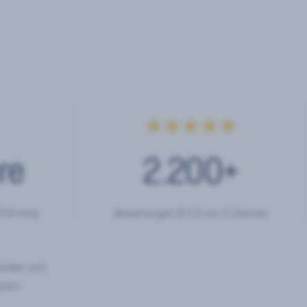
★★★★★
re
2.200
+
rfahrung
Bewertungen Ø 4,9 von 5 Sternen
hörden und
eren.