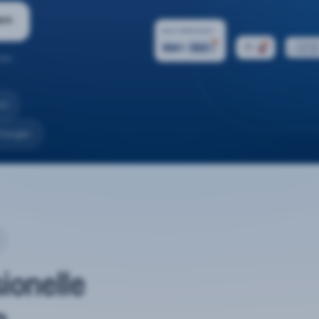
ern
ten.
nd
rtungen
sionelle