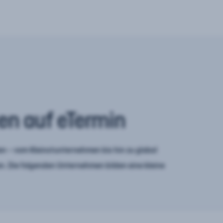
en auf eTermin
n – vom Kleinstunternehmen bis hin zu global
. Die folgenden Unternehmen bilden eine kleine