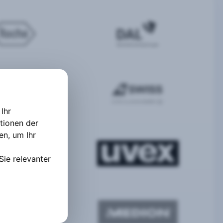
Ihr
tionen der
ten
,
um Ihr
Sie relevanter