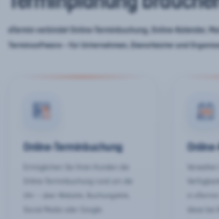
Terminplanung brauche
eTermin verbindet Online-Terminbuchung, Online-Kalender, Mar
Terminsoftware – für Unternehmen, Dienstleister und Organis
Online-Terminbuchung
Online
Ermöglichen Sie Ihren Kunden die
Verwalten 
Online-Terminbuchung rund um die
Verfügbar
Uhr – über Website, Buchungslink,
in eTermin
Social Media oder Google.
diese bei 