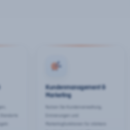
&
Kundenmanagement &
Marketing
gen,
Nutzen Sie Kundenverwaltung,
 Standorte
Erinnerungen und
egeln
Marketingfunktionen für stärkere