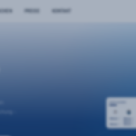
NCHEN
PREISE
KONTAKT
n.
uchung –