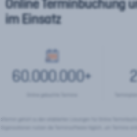
Online Terminbuchung u
im Einsatz
60.000.000
+
2
Online gebuchte Termine
Terminplan
eTermin gehört zu den etablierten Lösungen für Online Terminbu
Organisationen nutzen die Terminsoftware täglich, um Termine onl