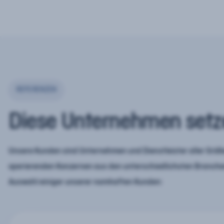
REFERENZEN
Diese Unternehmen setz
Unsere Kunden sind Unternehmen und Dienstleister aller Größe
operierenden Konzernen aus den unterschiedlichsten Branchen
Auswahl einiger unserer namhaften Kunden: