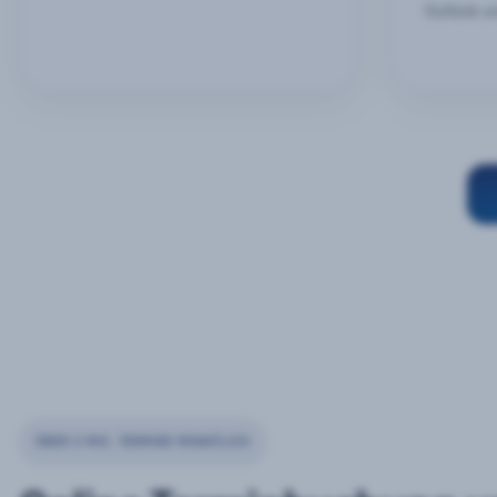
Outlook u
ÜBER 2 MIO. TERMINE MONATLICH