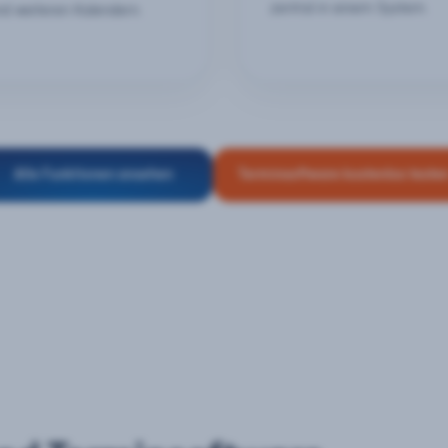
zentral in einem System.
nd weiteren Kalendern.
Alle Funktionen ansehen
Terminsoftware kostenlos teste