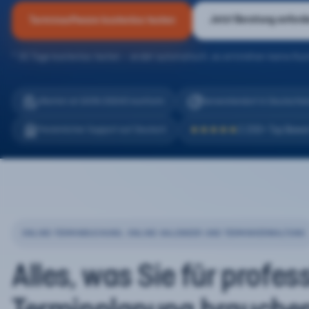
Jetzt Beratung anford
Terminsoftware kostenlos testen
* 30 Tage kostenlos testen – endet automatisch, es entstehen keine Kos
eTermin ist 100% DSGVO konform
Serverstandort in Deutschla
2.200+ Top Bewe
Persönlicher Support auf Deutsch
★★★★★
ONLINE-TERMINBUCHUNG, ONLINE-KALENDER UND TERMINVERWALTUNG
Alles, was Sie für profes