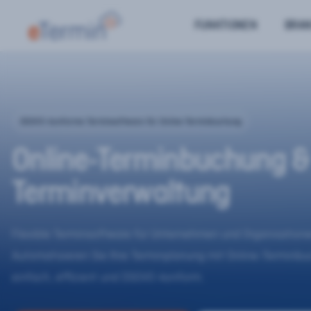
FUNKTIONEN
BRA
DSGVO-konforme Terminsoftware für Online-Terminbuchung
Online-Terminbuchung &
Terminverwaltung
Flexible Terminsoftware für Unternehmen und Organisatione
Automatisieren Sie Ihre Terminplanung mit Online-Terminb
einfach, effizient und DSGVO-konform.