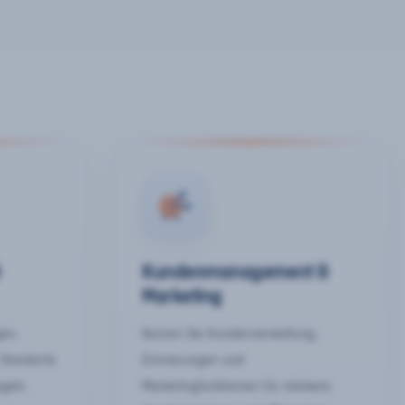
&
Kundenmanagement &
Marketing
gen,
Nutzen Sie Kundenverwaltung,
 Standorte
Erinnerungen und
egeln
Marketingfunktionen für stärkere