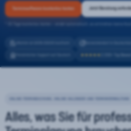
Jetzt Beratung anford
Terminsoftware kostenlos testen
* 30 Tage kostenlos testen – endet automatisch, es entstehen keine Kos
eTermin ist 100% DSGVO konform
Serverstandort in Deutschla
2.200+ Top Bewe
Persönlicher Support auf Deutsch
★★★★★
ONLINE-TERMINBUCHUNG, ONLINE-KALENDER UND TERMINVERWALTUNG
Alles, was Sie für profes