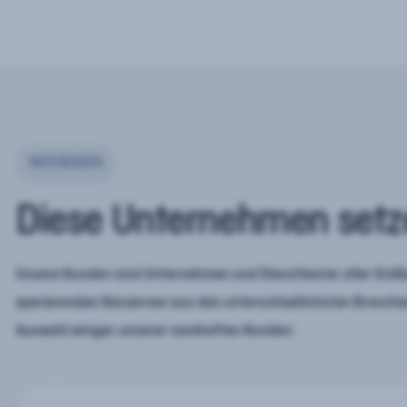
REFERENZEN
Diese Unternehmen setz
Unsere Kunden sind Unternehmen und Dienstleister aller Größe
operierenden Konzernen aus den unterschiedlichsten Branchen
Auswahl einiger unserer namhaften Kunden: