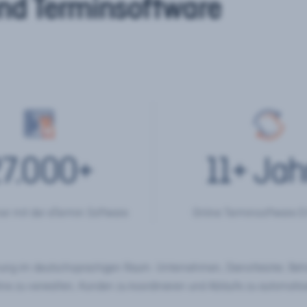
nd Terminsoftware
7.000
+
11
+ Jah
er mit der eTermin Software
Online Terminsoftware E
chung im deutschsprachigen Raum. Unternehmen, Dienstleister, Be
ine zu verwalten, Kunden zu koordinieren und Abläufe zu automatisi