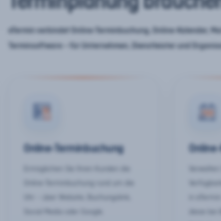
Terminplanung brauche
eTermin verbindet Online-Terminbuchung, Online-Kalender, Mar
Terminsoftware – für Unternehmen, Dienstleister und Organis
Online-Terminbuchung
Online
Ermöglichen Sie Ihren Kunden die
Verwalten 
Online-Terminbuchung rund um die
Verfügbar
Uhr – über Website, Buchungslink,
in eTermin
Social Media oder Google.
diese bei 