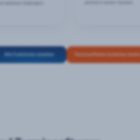
zentral in einem System.
nd weiteren Kalendern.
Alle Funktionen ansehen
Terminsoftware kostenlos teste