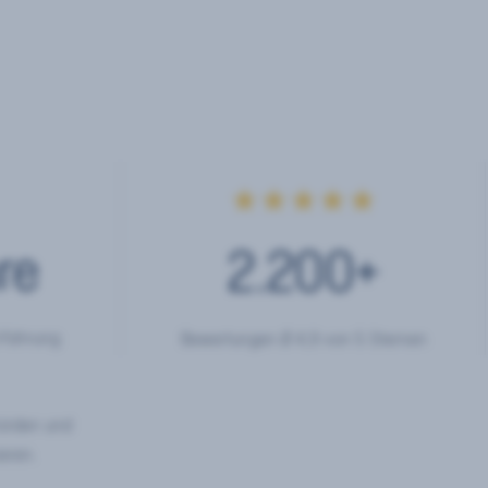
★★★★★
re
2.200
+
rfahrung
Bewertungen Ø 4,9 von 5 Sternen
hörden und
eren.