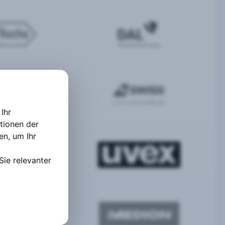
Ihr
tionen der
ten
,
um Ihr
Sie relevanter