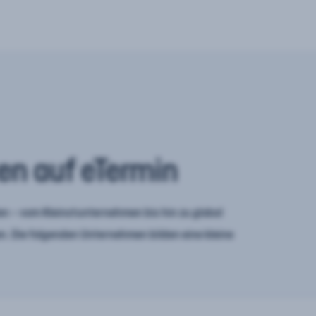
en auf eTermin
n – vom Kleinstunternehmen bis hin zu global
. Die folgenden Unternehmen bilden eine kleine