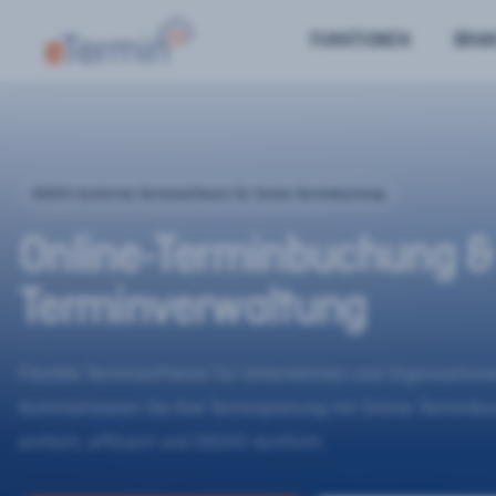
FUNKTIONEN
BRA
DSGVO-konforme Terminsoftware für Online-Terminbuchung
Online-Terminbuchung &
Terminverwaltung
Flexible Terminsoftware für Unternehmen und Organisatione
Automatisieren Sie Ihre Terminplanung mit Online-Terminb
einfach, effizient und DSGVO-konform.