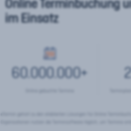
Online Terminbuchung u
im Einsatz
60.000.000
+
2
Online gebuchte Termine
Terminplan
eTermin gehört zu den etablierten Lösungen für Online Terminbu
Organisationen nutzen die Terminsoftware täglich, um Termine onl