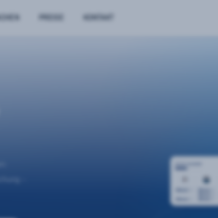
NCHEN
PREISE
KONTAKT
n.
uchung –