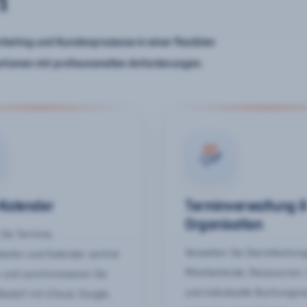
n
keting und Kundenprozesse in einer flexiblen
ationen mit professionellen Anforderungen.
-Kalender
Terminverwaltung 
Organisation
Sie Termine,
Verwalten Sie Dienstleistun
keiten und Kalender zentral
Mitarbeitende, Ressourcen,
 und synchronisieren Sie
und individuelle Buchungsr
Bedarf mit iCloud, Google,