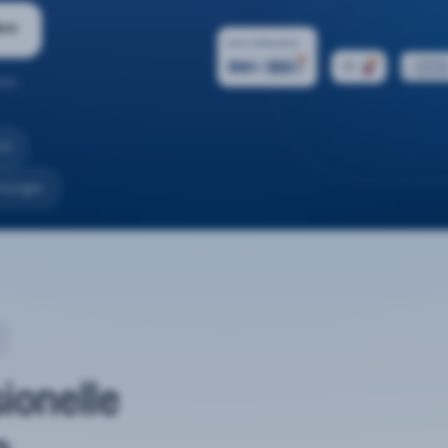
ern
ten.
nd
rtungen
sionelle