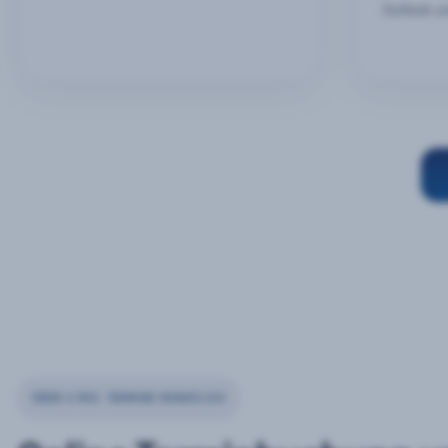
Outlook u
ÜBER 2 MIO. TERMINE MONATLICH