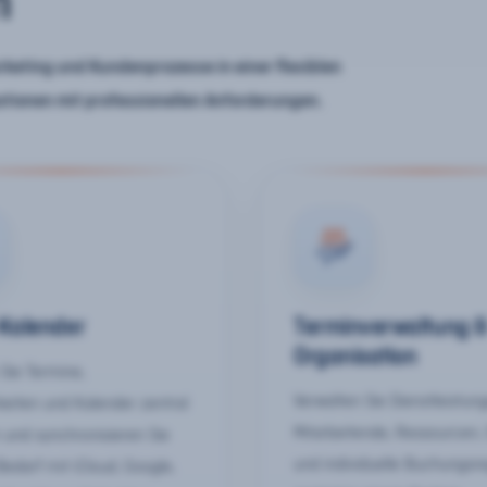
n
keting und Kundenprozesse in einer flexiblen
ationen mit professionellen Anforderungen.
-Kalender
Terminverwaltung 
Organisation
Sie Termine,
Verwalten Sie Dienstleistun
keiten und Kalender zentral
Mitarbeitende, Ressourcen,
 und synchronisieren Sie
und individuelle Buchungsr
Bedarf mit iCloud, Google,