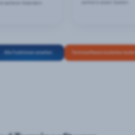
zentral in einem System.
nd weiteren Kalendern.
Alle Funktionen ansehen
Terminsoftware kostenlos teste