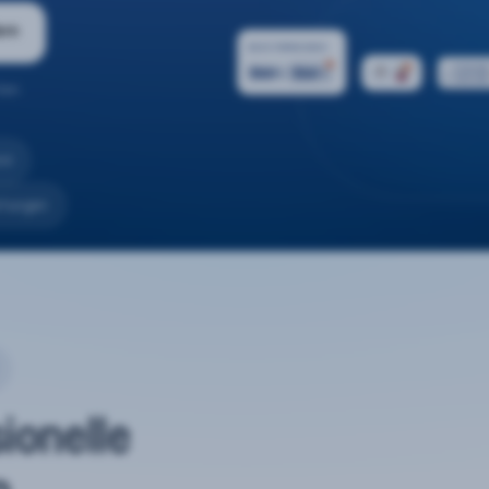
ern
ten.
nd
rtungen
sionelle