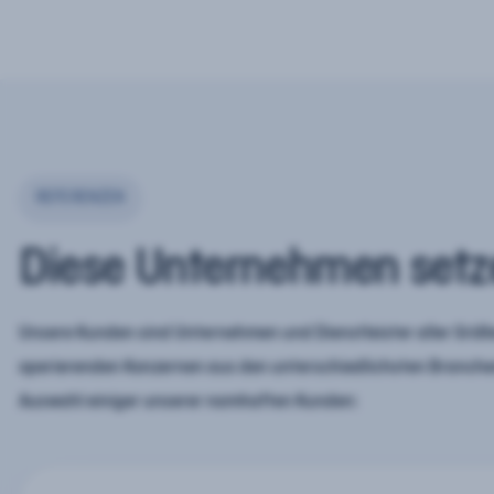
REFERENZEN
Diese Unternehmen setz
Unsere Kunden sind Unternehmen und Dienstleister aller Größe
operierenden Konzernen aus den unterschiedlichsten Branchen
Auswahl einiger unserer namhaften Kunden: