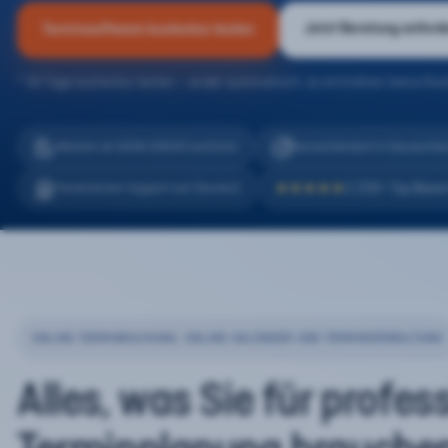
Jetzt Beratung anford
Terminsoftware kostenlos testen
* 30 Tage kostenlos testen – endet automatisch, es entstehen keine Kos
eTermin ist 100% DSGVO konform
Serverstandort in Deutschla
2.200+ Top Bewe
Persönlicher Support auf Deutsch
★★★★★
ONLINE-TERMINBUCHUNG, ONLINE-KALENDER UND TERMINVERWALTUNG
Alles, was Sie für profes