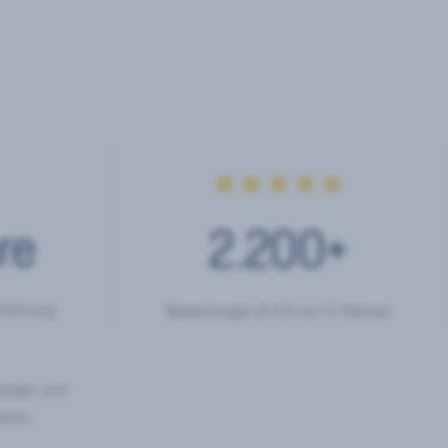
★★★★★
re
2.200
+
rfahrung
Bewertungen Ø 4,9 von 5 Sternen
hörden und
eren.