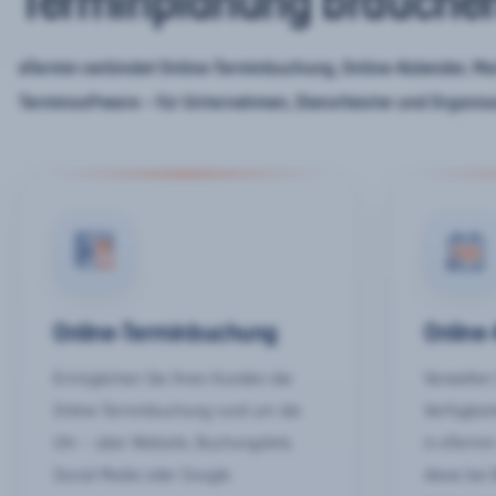
Terminplanung brauche
eTermin verbindet Online-Terminbuchung, Online-Kalender, Mar
Terminsoftware – für Unternehmen, Dienstleister und Organis
Online-Terminbuchung
Online
Ermöglichen Sie Ihren Kunden die
Verwalten 
Online-Terminbuchung rund um die
Verfügbar
Uhr – über Website, Buchungslink,
in eTermin
Social Media oder Google.
diese bei 