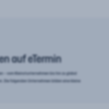
en auf eTermin
n – vom Kleinstunternehmen bis hin zu global
. Die folgenden Unternehmen bilden eine kleine