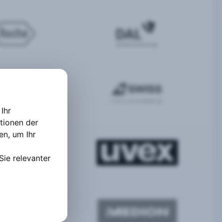
Ihr
tionen der
ten
,
um Ihr
Sie relevanter