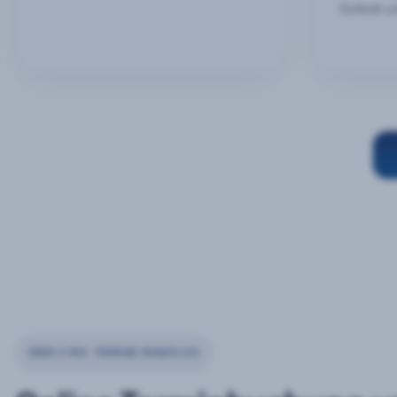
Outlook u
ÜBER 2 MIO. TERMINE MONATLICH