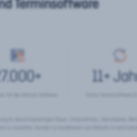
nd Terminsoftware
7.000
+
11
+ Jah
er mit der eTermin Software
Online Terminsoftware E
chung im deutschsprachigen Raum. Unternehmen, Dienstleister, Be
ine zu verwalten, Kunden zu koordinieren und Abläufe zu automatisi