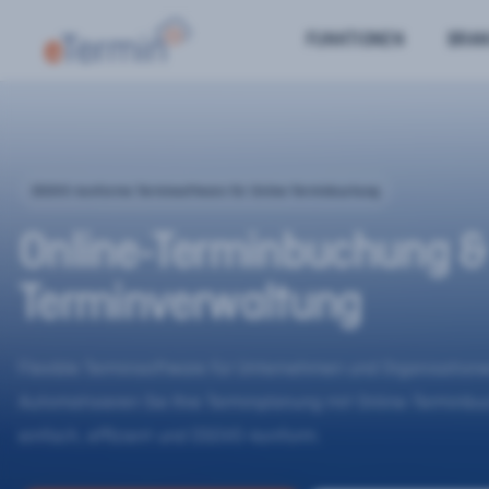
FUNKTIONEN
BRA
DSGVO-konforme Terminsoftware für Online-Terminbuchung
Online-Terminbuchung &
Terminverwaltung
Flexible Terminsoftware für Unternehmen und Organisatione
Automatisieren Sie Ihre Terminplanung mit Online-Terminb
einfach, effizient und DSGVO-konform.