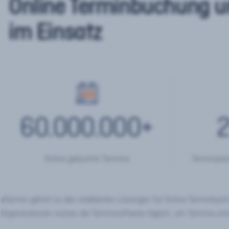
Online Terminbuchung u
im Einsatz
60.000.000
+
2
Online gebuchte Termine
Terminplan
eTermin gehört zu den etablierten Lösungen für Online Terminbu
Organisationen nutzen die Terminsoftware täglich, um Termine onl