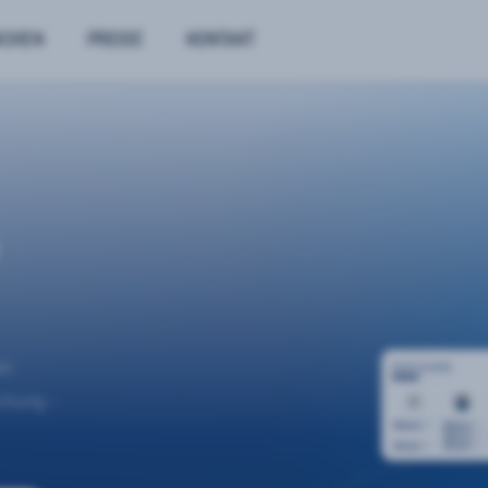
NCHEN
PREISE
KONTAKT
n.
uchung –