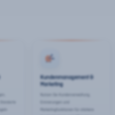
&
Kundenmanagement &
Marketing
gen,
Nutzen Sie Kundenverwaltung,
 Standorte
Erinnerungen und
egeln
Marketingfunktionen für stärkere