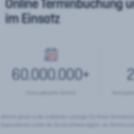
Online Terminbuchung u
im Einsatz
60.000.000
+
2
Online gebuchte Termine
Terminplan
eTermin gehört zu den etablierten Lösungen für Online Terminbu
Organisationen nutzen die Terminsoftware täglich, um Termine onl