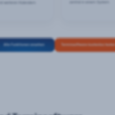
zentral in einem System.
nd weiteren Kalendern.
Alle Funktionen ansehen
Terminsoftware kostenlos teste