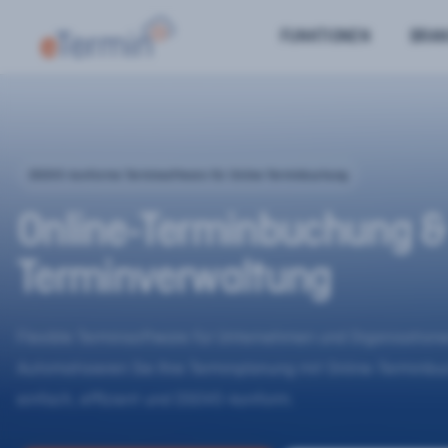
FUNKTIONEN
BRA
DSGVO-konforme Terminsoftware für Online-Terminbuchung
Online-Terminbuchung &
Terminverwaltung
Flexible Terminsoftware für Unternehmen und Organisatione
Automatisieren Sie Ihre Terminplanung mit Online-Terminb
einfach, effizient und DSGVO-konform.