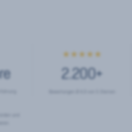
★★★★★
re
2.200
+
rfahrung
Bewertungen Ø 4,9 von 5 Sternen
hörden und
eren.