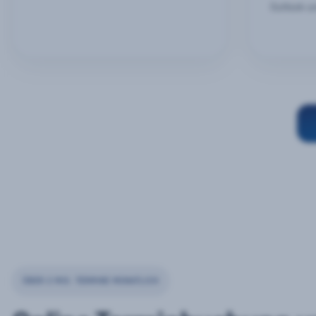
Outlook u
ÜBER 2 MIO. TERMINE MONATLICH