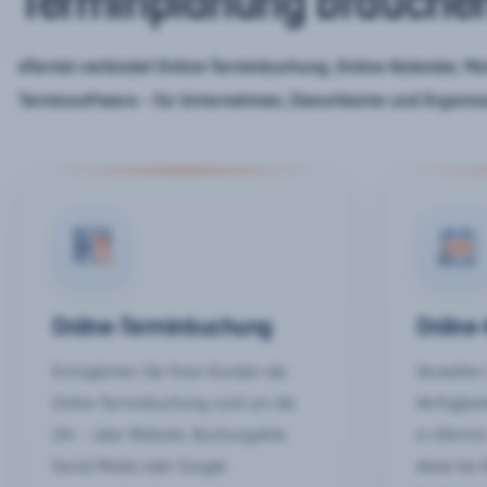
Terminplanung brauche
eTermin verbindet Online-Terminbuchung, Online-Kalender, Mar
Terminsoftware – für Unternehmen, Dienstleister und Organis
Online-Terminbuchung
Online
Ermöglichen Sie Ihren Kunden die
Verwalten 
Online-Terminbuchung rund um die
Verfügbar
Uhr – über Website, Buchungslink,
in eTermin
Social Media oder Google.
diese bei 