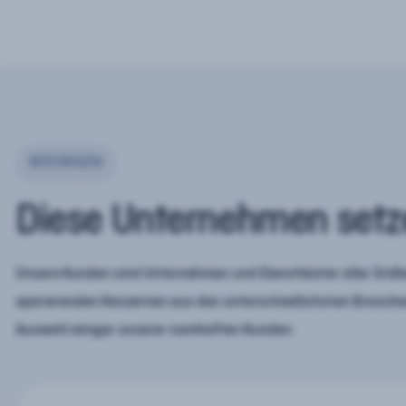
REFERENZEN
Diese Unternehmen setz
Unsere Kunden sind Unternehmen und Dienstleister aller Größe
operierenden Konzernen aus den unterschiedlichsten Branchen
Auswahl einiger unserer namhaften Kunden: