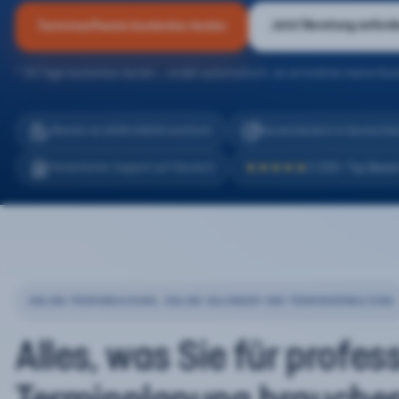
Jetzt Beratung anford
Terminsoftware kostenlos testen
* 30 Tage kostenlos testen – endet automatisch, es entstehen keine Kos
eTermin ist 100% DSGVO konform
Serverstandort in Deutschla
2.200+ Top Bewe
Persönlicher Support auf Deutsch
★★★★★
ONLINE-TERMINBUCHUNG, ONLINE-KALENDER UND TERMINVERWALTUNG
Alles, was Sie für profes