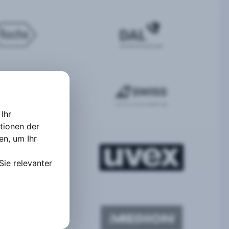
Ihr
tionen der
ten
,
um Ihr
Sie relevanter