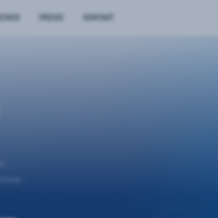
NCHEN
PREISE
KONTAKT
n.
uchung –