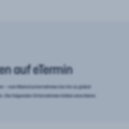
en auf eTermin
n – vom Kleinstunternehmen bis hin zu global
. Die folgenden Unternehmen bilden eine kleine