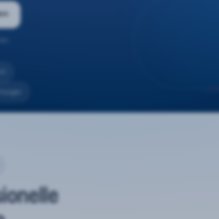
ern
ten.
nd
rtungen
sionelle