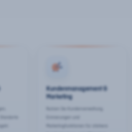
&
Kundenmanagement &
Marketing
gen,
Nutzen Sie Kundenverwaltung,
 Standorte
Erinnerungen und
egeln
Marketingfunktionen für stärkere