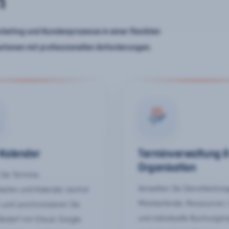
n
keting und Kundenprozesse in einer flexiblen
ationen mit professionellen Anforderungen.
-Kalender
Terminverwaltung 
Organisation
Sie Termine,
Verwalten Sie Dienstleistun
keiten und Kalender zentral
Mitarbeitende, Ressourcen,
 und synchronisieren Sie
und individuelle Buchungsr
Bedarf mit iCloud, Google,