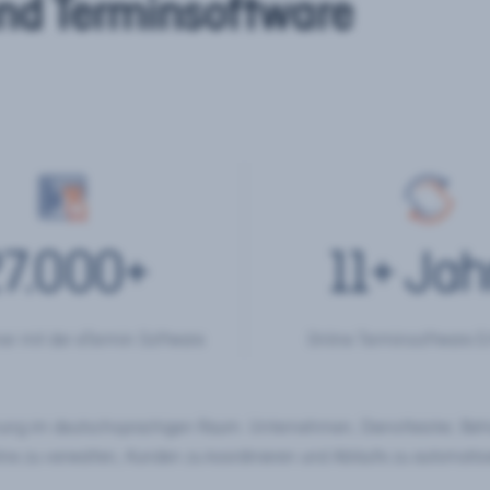
nd Terminsoftware
7.000
+
11
+ Jah
er mit der eTermin Software
Online Terminsoftware E
chung im deutschsprachigen Raum. Unternehmen, Dienstleister, Be
ine zu verwalten, Kunden zu koordinieren und Abläufe zu automatisi