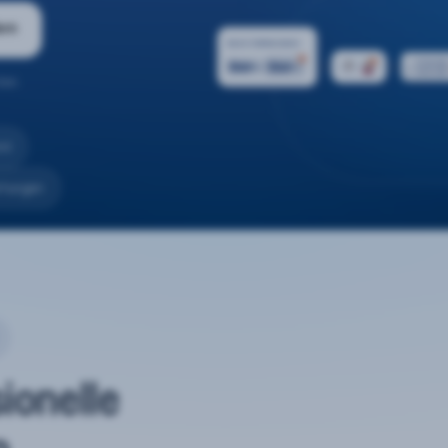
ern
ten.
nd
rtungen
sionelle