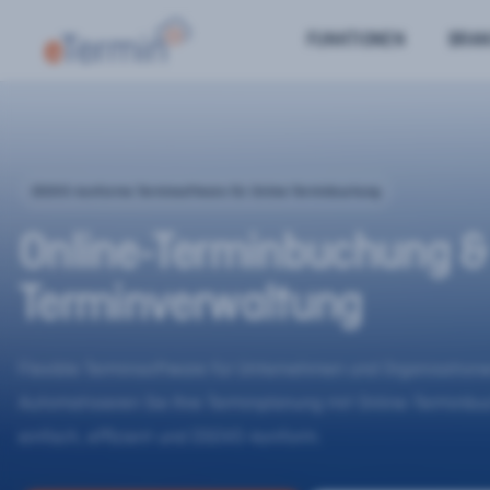
FUNKTIONEN
BRA
DSGVO-konforme Terminsoftware für Online-Terminbuchung
Online-Terminbuchung &
Terminverwaltung
Flexible Terminsoftware für Unternehmen und Organisatione
Automatisieren Sie Ihre Terminplanung mit Online-Terminb
einfach, effizient und DSGVO-konform.