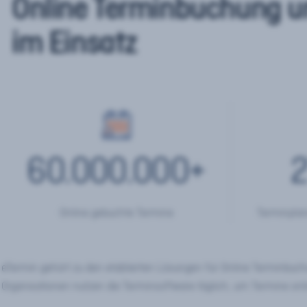
Online Terminbuchung u
im Einsatz
60.000.000
+
2
Online gebuchte Termine
Terminplan
eTermin gehört zu den etablierten Lösungen für Online Terminbu
Organisationen nutzen die Terminsoftware täglich, um Termine onl