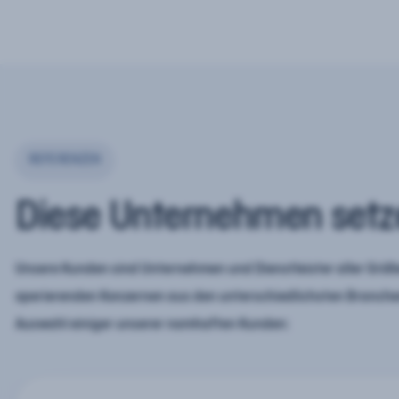
REFERENZEN
Diese Unternehmen setz
Unsere Kunden sind Unternehmen und Dienstleister aller Größe
operierenden Konzernen aus den unterschiedlichsten Branchen
Auswahl einiger unserer namhaften Kunden: