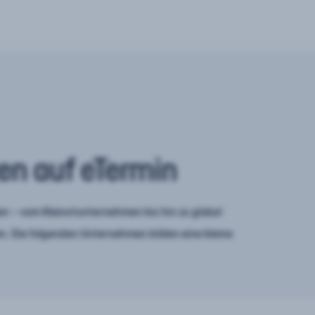
en auf eTermin
n – vom Kleinstunternehmen bis hin zu global
. Die folgenden Unternehmen bilden eine kleine