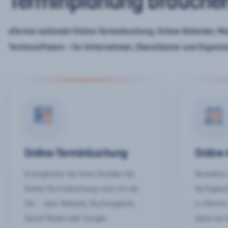
Terminplanung brauche
eTermin verbindet Online-Terminbuchung, Online-Kalender, Mar
Terminsoftware – für Unternehmen, Dienstleister und Organis
Online-Terminbuchung
Online
Ermöglichen Sie Ihren Kunden die
Verwalten 
Online-Terminbuchung rund um die
Verfügbar
Uhr – über Website, Buchungslink,
in eTermin
Social Media oder Google.
diese bei 