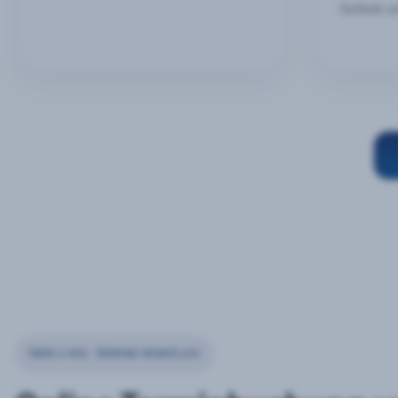
Outlook u
ÜBER 2 MIO. TERMINE MONATLICH