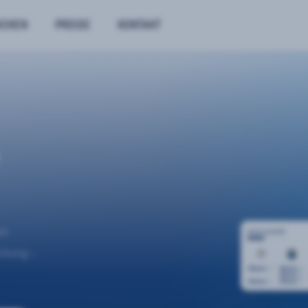
NCHEN
PREISE
KONTAKT
n.
uchung –