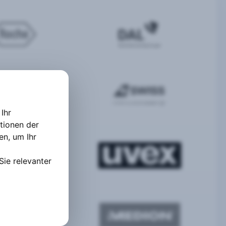
Ihr
tionen der
ten
,
um Ihr
Sie relevanter