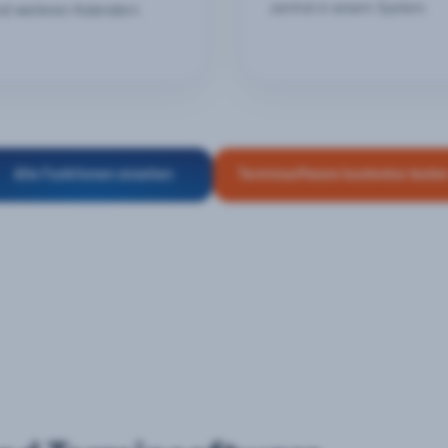
zentral in einem System.
nd weiteren Kalendern.
Alle Funktionen ansehen
Terminsoftware kostenlos teste