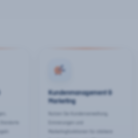
&
Kundenmanagement &
Marketing
gen,
Nutzen Sie Kundenverwaltung,
 Standorte
Erinnerungen und
egeln
Marketingfunktionen für stärkere