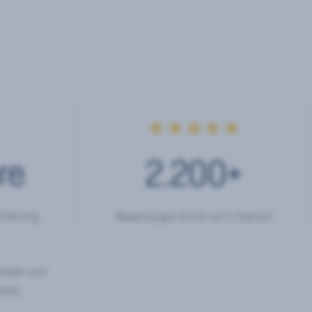
★★★★★
re
2.200
+
rfahrung
Bewertungen Ø 4,9 von 5 Sternen
hörden und
eren.