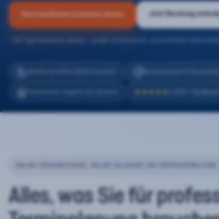
Jetzt Beratung anford
Terminsoftware kostenlos testen
* 30 Tage kostenlos testen – endet automatisch, es entstehen keine Kos
eTermin ist 100% DSGVO konform
Serverstandort in Deutschla
2.200+ Top Bewe
Persönlicher Support auf Deutsch
★★★★★
ONLINE-TERMINBUCHUNG, ONLINE-KALENDER UND TERMINVERWALTUNG
Alles, was Sie für profes