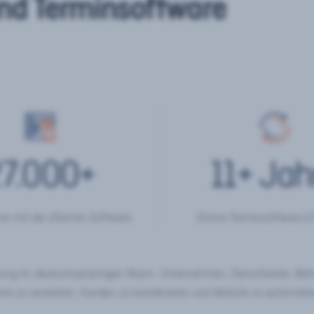
nd Terminsoftware
7.000
+
11
+ Jah
er mit der eTermin Software
Online Terminsoftware E
chung im deutschsprachigen Raum. Unternehmen, Dienstleister, Be
ine zu verwalten, Kunden zu koordinieren und Abläufe zu automatisi