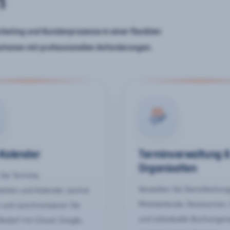
n
keting und Kundenprozesse in einer flexiblen
ationen mit professionellen Anforderungen.
-Kalender
Terminverwaltung 
Organisation
Sie Termine,
Verwalten Sie Dienstleistun
keiten und Kalender zentral
Mitarbeitende, Ressourcen,
 und synchronisieren Sie
und individuelle Buchungsr
Bedarf mit iCloud, Google,