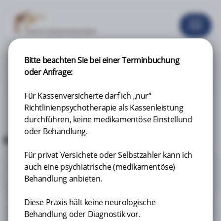
Bitte beachten Sie bei einer Terminbuchung
Willkommen auf unserer Online-Terminbuchungsseite. In wenigen
Schritten können Sie einen Termin bei uns online buchen. Wir
oder Anfrage:
freuen uns auf Sie!
Für Kassenversicherte darf ich „nur“
Richtlinienpsychotherapie als Kassenleistung
durchführen, keine medikamentöse Einstellund
oder Behandlung.
Ihre Buchung
Für privat Versichete oder Selbstzahler kann ich
auch eine psychiatrische (medikamentöse)
Leistungen
1
Behandlung anbieten.
Bitte wählen Sie Ihre gewünschten Leistungen aus
Diese Praxis hält keine neurologische
Behandlung oder Diagnostik vor.