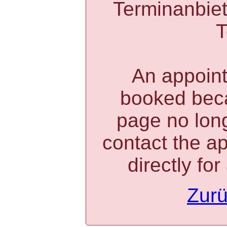
Terminanbiete
T
An appoin
booked bec
page no long
contact the a
directly fo
Zurü